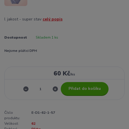
I. jakost - super stav
celý popis
Dostupnost
Skladem 1 ks
Nejsme plátci DPH
60 Kč
/
ks
Přidat do košíku
Číslo
E-D1-62-1-57
produktu:
Velikost:
62
Pohlaví:
Dívka