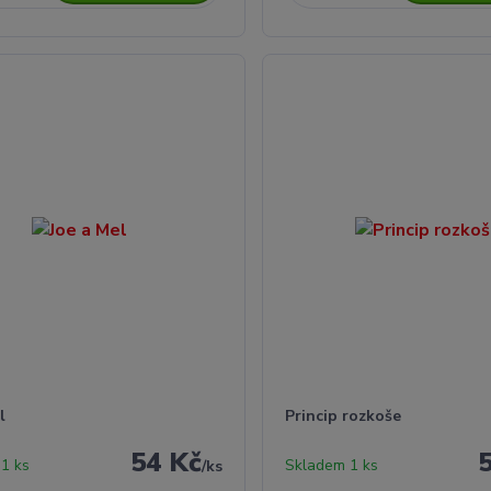
l
Princip rozkoše
54 Kč
1 ks
Skladem 1 ks
/
ks