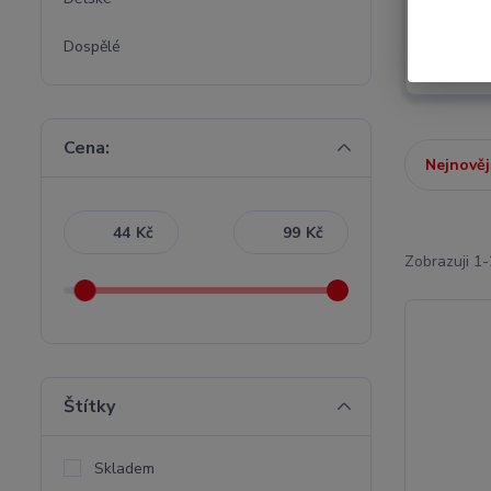
Dospělé
Dětské
Cena:
Nejnověj
Kč
Kč
Zobrazuji 1-
Štítky
Skladem