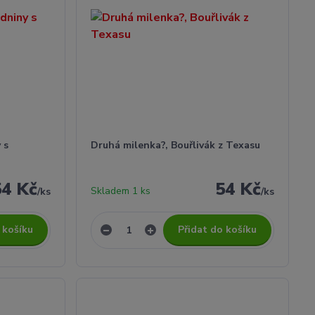
 s
Druhá milenka?, Bouřlivák z Texasu
54 Kč
54 Kč
Skladem 1 ks
/
ks
/
ks
 košíku
Přidat do košíku