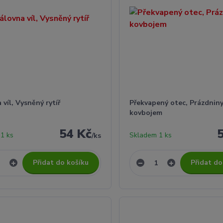
 víl, Vysněný rytíř
Překvapený otec, Prázdniny
kovbojem
54 Kč
1 ks
Skladem 1 ks
/
ks
Přidat do košíku
Přidat do