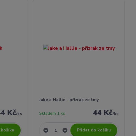
Jake a Hallie - přízrak ze tmy
44 Kč
44 Kč
Skladem 1 ks
/
ks
/
ks
 košíku
Přidat do košíku