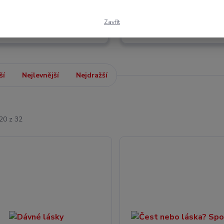
Zavřít
Dospělé
ší
Nejlevnější
Nejdražší
20 z 32