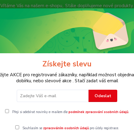
Vítáme Vás na našem e-shopu,. Stále doplňujeme nové produkty.
Nevíte si rady? Zavolejte.
+ 420 7
Více
Hledat
Získejte slevu
KOSTECH
Dětské
Dámské
Pánské
žijte AKCE pro registrované zákazníky, napřiklad možnost objedna
dobírku, nebo slevové akce . Stačí zadat váš email
Odeslat
Přeji si odebírat novinky e-mailem dle
podmínek zpracování osobních údajů
.
Souhlasím se
zpracováním osobních údajů
pro účely registrace.