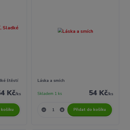
ké štěstí
Láska a smích
54 Kč
54 Kč
Skladem 1 ks
/
ks
/
ks
 košíku
Přidat do košíku