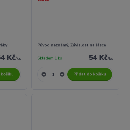
věky
Původ neznámý, Závislost na lásce
54 Kč
54 Kč
Skladem 1 ks
/
ks
/
ks
 košíku
Přidat do košíku