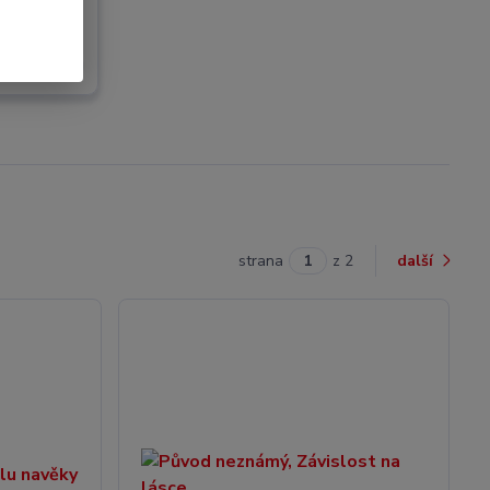
strana
z 2
další