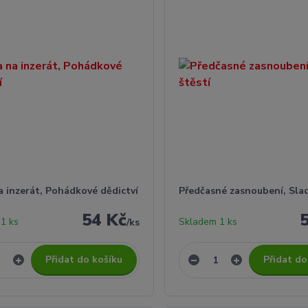
a inzerát, Pohádkové dědictví
Předčasné zasnoubení, Slad
54 Kč
1 ks
Skladem 1 ks
/
ks
Přidat do košíku
Přidat do