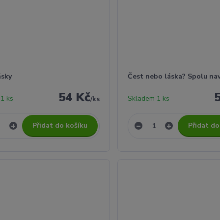
ásky
Čest nebo láska? Spolu na
54 Kč
1 ks
Skladem 1 ks
/
ks
Přidat do košíku
Přidat do