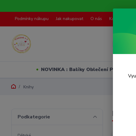
Podmínky nákupu
Jak nakupovat
O nás
Kontakty
NOVINKA : Balíky Oblečení PO VELI
Vyu
Knihy
Knihy
Podkategorie
Dětské