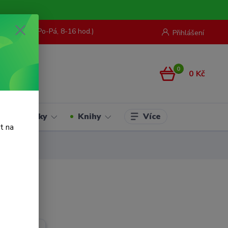
73 967 062
(Po-Pá, 8-16 hod.)
Přihlášení
0
0 Kč
Více
Hračky
Knihy
t na