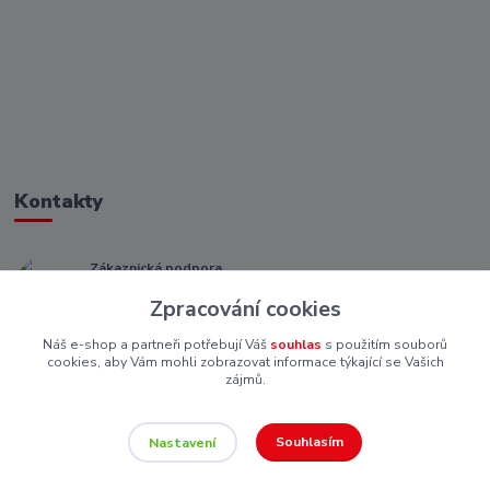
Kontakty
Zákaznická podpora
+ 420 773 967 062
Zpracování cookies
(Po-Pá, 8-16 hod.)
Náš e-shop a partneři potřebují Váš
souhlas
s použitím souborů
eshop@piskutekzs.cz
cookies, aby Vám mohli zobrazovat informace týkající se Vašich
zájmů.
Souhlasím
Nastavení