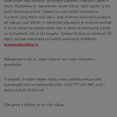
financování naší činnosti, spočívající v pomoci rodinám s dětmi v
nouzi. Myšlenkou je darovaným věcem dávat další využití a tím
šetřit životní prostředí. Vybere si u nás každý a hlavně za
rozumné ceny. Navíc naši dárci mají možnost slevových poukazů
při nákupu nad 500 Kč. V některých případech je možnost nechat
si zboží zaslat na výdejní místo, kde si zboží zkontrolujete a poté
se rozhodnete zda si věc koupíte. Výdejní místa jsou různě po ČR.
Jejich seznam naleznete na našich webových stránkách
www.piskutekzs.cz
.
Nakupovat u nás je nejen zábava, ale svým nákupem i
pomáháte!
V případě, že máte nějaké otázky nebo potřebujete poradit,
kontaktujte nás na telefonním čísle +420 777 422 987, a to v
době od 8:00-16:00 hod.
Děkujeme a těšíme se na Váš nákup.