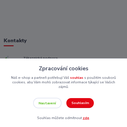
Kontakty
Zákaznická podpora
+ 420 773 967 062
Zpracování cookies
(Po-Pá, 8-16 hod.)
Náš e-shop a partneři potřebují Váš
souhlas
s použitím souborů
eshop@piskutekzs.cz
cookies, aby Vám mohli zobrazovat informace týkající se Vašich
zájmů.
Souhlasím
Nastavení
Souhlas můžete odmítnout
zde
.
Vytvořeno na
Eshop-rychle.cz