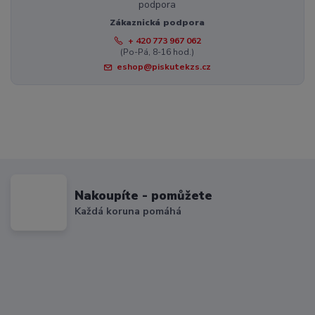
Zákaznická podpora
+ 420 773 967 062
(Po-Pá, 8-16 hod.)
eshop@piskutekzs.cz
Nakoupíte - pomůžete
Každá koruna pomáhá