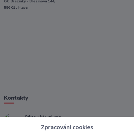
OC Březinky - Březinova 144,
586 01 Jihlava
Kontakty
Zákaznická podpora
+ 420 773 967 062
Zpracování cookies
(Po-Pá, 8-16 hod.)