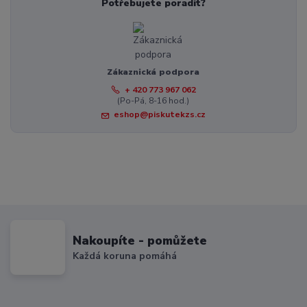
Potřebujete poradit?
Zákaznická podpora
+ 420 773 967 062
(Po-Pá, 8-16 hod.)
eshop@piskutekzs.cz
Nakoupíte - pomůžete
Každá koruna pomáhá