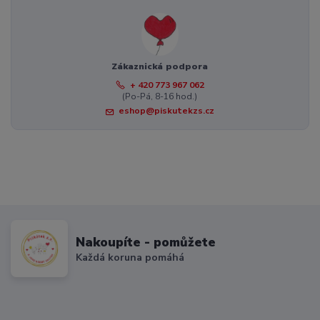
Zákaznická podpora
+ 420 773 967 062
(Po-Pá, 8-16 hod.)
eshop@piskutekzs.cz
Nakoupíte - pomůžete
Každá koruna pomáhá