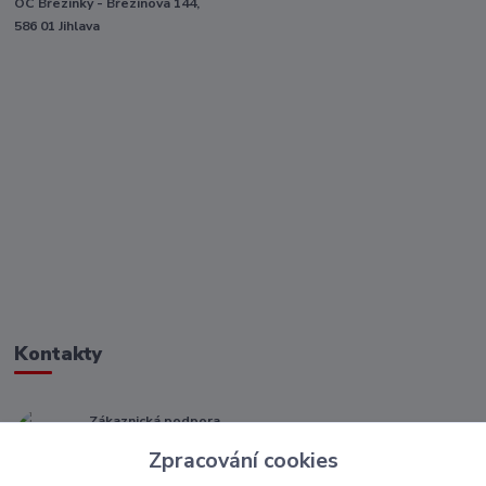
OC Březinky - Březinova 144,
586 01 Jihlava
Kontakty
Zákaznická podpora
+ 420 773 967 062
Zpracování cookies
(Po-Pá, 8-16 hod.)