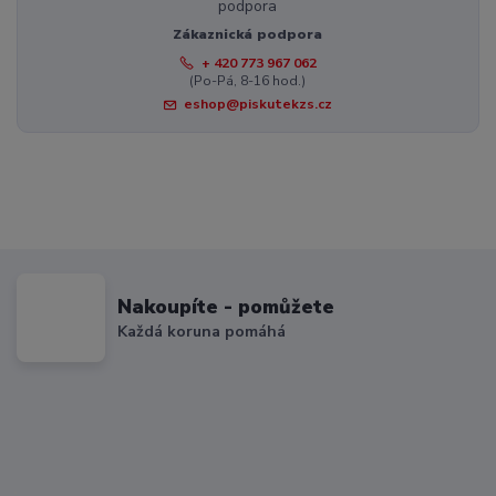
Zákaznická podpora
+ 420 773 967 062
(Po-Pá, 8-16 hod.)
eshop@piskutekzs.cz
Nakoupíte - pomůžete
Každá koruna pomáhá