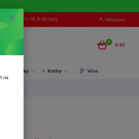
73 967 062
(Po-Pá, 8-16 hod.)
Přihlášení
0
0 Kč
Více
Hračky
Knihy
t na