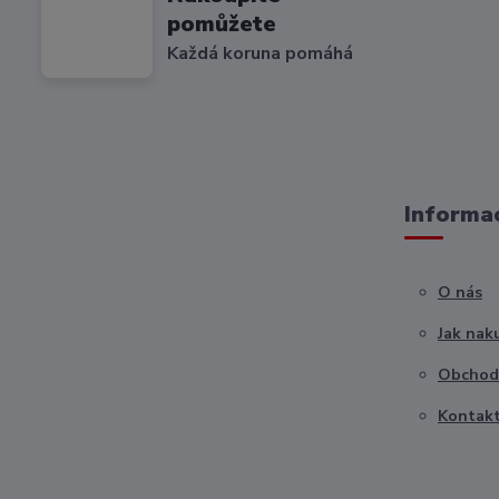
pomůžete
Každá koruna pomáhá
Informac
O nás
Jak nak
Obchod
Kontak