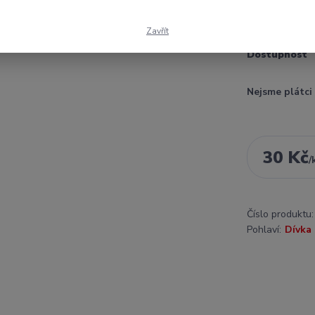
II. jakost - s
Zavřít
Dostupnost
Nejsme plátc
30 Kč
/
Číslo produktu:
Pohlaví:
Dívka