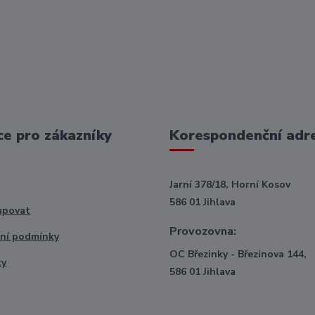
e pro zákazníky
Korespondenční adr
Jarní 378/18, Horní Kosov
586 01 Jihlava
upovat
Provozovna:
ní podmínky
OC Březinky - Březinova 144,
ty
586 01 Jihlava