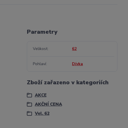
Parametry
Velikost
62
Pohlaví
Dívka
Zboží zařazeno v kategoriích
AKCE
AKČNÍ CENA
Vel. 62