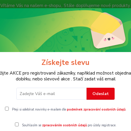
Vítáme Vás na našem e-shopu,. Stále doplňujeme nové produkty.
Nevíte si rady? Zavolejte.
+ 420 7
Více
Hledat
Získejte slevu
KOSTECH
Dětské
Dámské
Pánské
žijte AKCE pro registrované zákazníky, napřiklad možnost objedna
dobírku, nebo slevové akce . Stačí zadat váš email
odupačky, overaly
Vel. 62
Dívčí body dlouhý rukáv
Odeslat
Přeji si odebírat novinky e-mailem dle
podmínek zpracování osobních údajů
.
Souhlasím se
zpracováním osobních údajů
pro účely registrace.