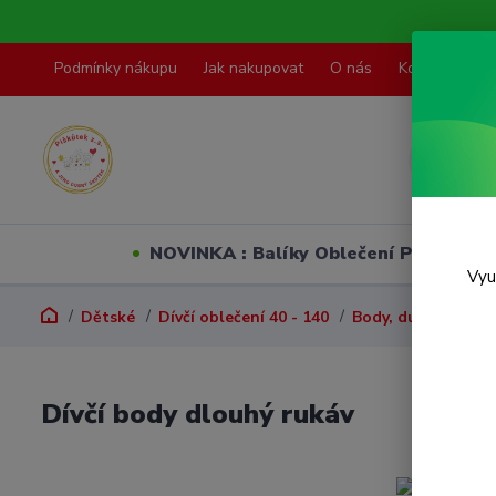
Podmínky nákupu
Jak nakupovat
O nás
Kontakty
NOVINKA : Balíky Oblečení PO VELI
Vyu
Dětské
Dívčí oblečení 40 - 140
Body, dupačky, pol
Dívčí body dlouhý rukáv