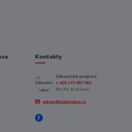
esa
Kontakty
Zákaznická podpora
+ 420 773 967 062
(Po-Pá, 8-16 hod.)
eshop@piskutekzs.cz