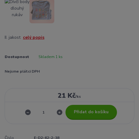
II. jakost
celý popis
Dostupnost
Skladem 1 ks
Nejsme plátci DPH
21 Kč
/
ks
Přidat do košíku
Číslo
E-D2-62-2-38