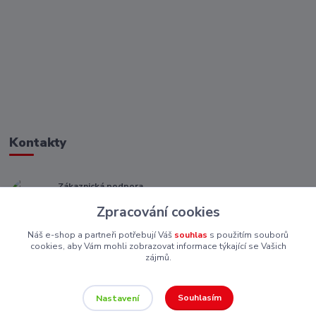
Kontakty
Zákaznická podpora
+ 420 773 967 062
Zpracování cookies
(Po-Pá, 8-16 hod.)
Náš e-shop a partneři potřebují Váš
souhlas
s použitím souborů
eshop@piskutekzs.cz
cookies, aby Vám mohli zobrazovat informace týkající se Vašich
zájmů.
Souhlasím
Nastavení