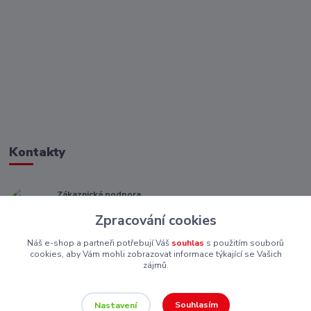
Kontakty
Zákaznická podpora
+ 420 773 967 062
Zpracování cookies
(Po-Pá, 8-16 hod.)
Náš e-shop a partneři potřebují Váš
souhlas
s použitím souborů
eshop@piskutekzs.cz
cookies, aby Vám mohli zobrazovat informace týkající se Vašich
zájmů.
Souhlasím
Nastavení