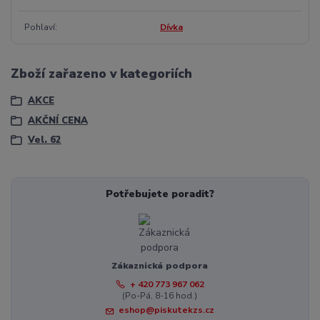
Pohlaví
Dívka
Zboží zařazeno v kategoriích
AKCE
AKČNÍ CENA
Vel. 62
Potřebujete poradit?
Zákaznická podpora
+ 420 773 967 062
(Po-Pá, 8-16 hod.)
eshop@piskutekzs.cz