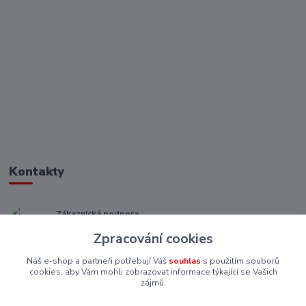
Kontakty
Zákaznická podpora
+ 420 773 967 062
Zpracování cookies
(Po-Pá, 8-16 hod.)
Náš e-shop a partneři potřebují Váš
souhlas
s použitím souborů
eshop@piskutekzs.cz
cookies, aby Vám mohli zobrazovat informace týkající se Vašich
zájmů.