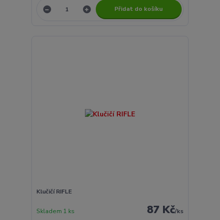
Přidat do košíku
Klučičí RIFLE
87 Kč
Skladem 1 ks
/
ks