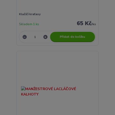
Klučičí kraťasy
65 Kč
Skladem 1 ks
/
ks
Přidat do košíku