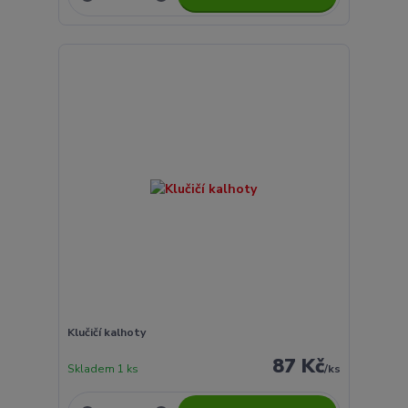
Klučičí kalhoty
87 Kč
Skladem 1 ks
/
ks