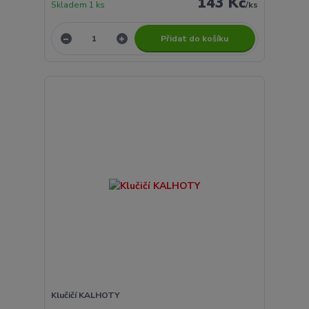
143 Kč
Skladem 1 ks
/
ks
Přidat do košíku
Klučičí KALHOTY