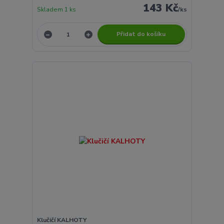
143 Kč
Skladem 1 ks
/
ks
Přidat do košíku
Klučičí KALHOTY