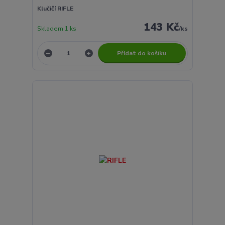
Klučičí RIFLE
143 Kč
Skladem 1 ks
/
ks
Přidat do košíku