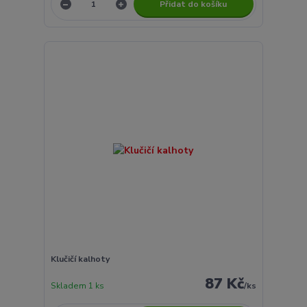
Přidat do košíku
Klučičí kalhoty
87 Kč
Skladem 1 ks
/
ks