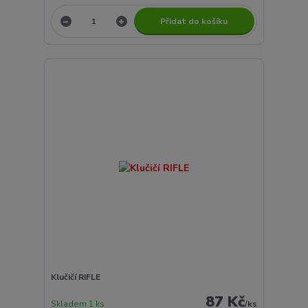
Přidat do košíku
Klučičí RIFLE
87 Kč
Skladem 1 ks
/
ks