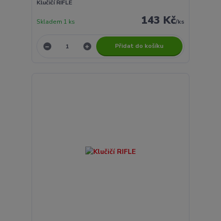
Klučičí RIFLE
143 Kč
Skladem 1 ks
/
ks
Přidat do košíku