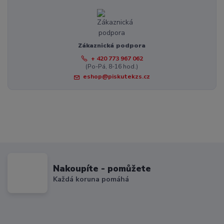
Zákaznická podpora
+ 420 773 967 062
(Po-Pá, 8-16 hod.)
eshop@piskutekzs.cz
Nakoupíte - pomůžete
Každá koruna pomáhá