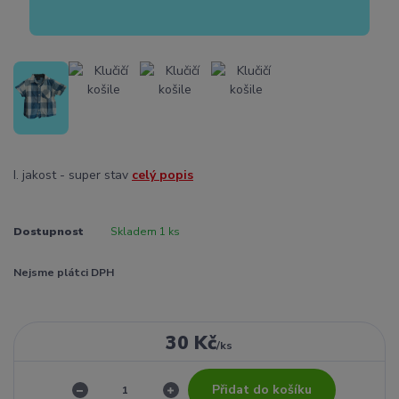
I. jakost - super stav
celý popis
Dostupnost
Skladem 1 ks
Nejsme plátci DPH
30 Kč
/
ks
Přidat do košíku