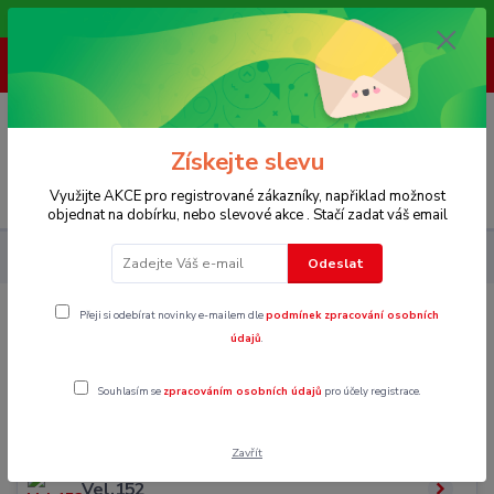
Vítáme Vás na našem e-shopu,. Stále doplňujeme nové produkty.
+ 420 773 967 062
(Po-Pá, 8-16 hod.)
0
0 Kč
Získejte slevu
Menu
Využijte AKCE pro registrované zákazníky, napřiklad možnost
objednat na dobírku, nebo slevové akce . Stačí zadat váš email
Dětské
Oblečení pro slečny 146 - 170
Pyžama
Odeslat
Přeji si odebírat novinky e-mailem dle
podmínek zpracování osobních
Pyžama
údajů
.
Souhlasím se
zpracováním osobních údajů
pro účely registrace.
Vel.146
Zavřít
Vel.152