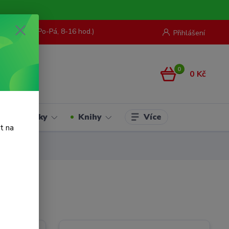
73 967 062
(Po-Pá, 8-16 hod.)
Přihlášení
0
0 Kč
Více
Hračky
Knihy
t na