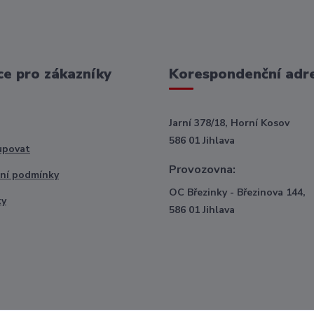
e pro zákazníky
Korespondenční adr
Jarní 378/18, Horní Kosov
586 01 Jihlava
upovat
Provozovna:
ní podmínky
OC Březinky - Březinova 144,
ty
586 01 Jihlava