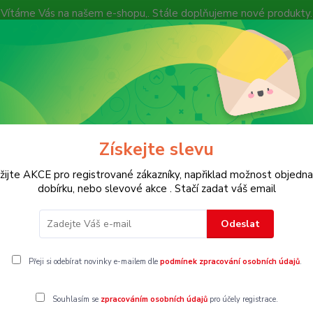
Vítáme Vás na našem e-shopu,. Stále doplňujeme nové produkty.
Nevíte si rady? Zavolejte.
+ 420 7
Více
Hledat
Získejte slevu
KOSTECH
Dětské
Dámské
Pánské
žijte AKCE pro registrované zákazníky, napřiklad možnost objedna
dobírku, nebo slevové akce . Stačí zadat váš email
Odeslat
ukně
Přeji si odebírat novinky e-mailem dle
podmínek zpracování osobních údajů
.
Souhlasím se
zpracováním osobních údajů
pro účely registrace.