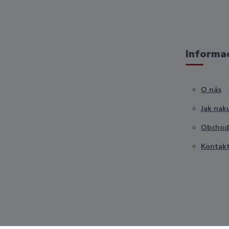
Informac
O nás
Jak nak
Obchod
Kontak