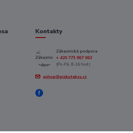
esa
Kontakty
Zákaznická podpora
+ 420 773 967 062
(Po-Pá, 8-16 hod.)
eshop@piskutekzs.cz