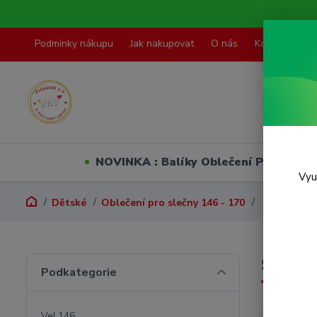
Podmínky nákupu
Jak nakupovat
O nás
Kontakty
NOVINKA : Balíky Oblečení PO VELI
Vyu
Dětské
Oblečení pro slečny 146 - 170
Šaty,sukně
Šaty,s
Podkategorie
Vel.146