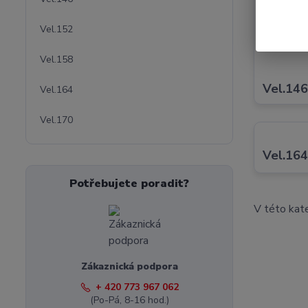
Vel.152
Vel.158
Vel.14
Vel.164
Vel.170
Vel.16
Potřebujete poradit?
V této kate
Zákaznická podpora
+ 420 773 967 062
(Po-Pá, 8-16 hod.)