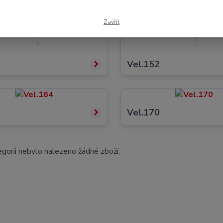
Zavřít
6
Vel.152
4
Vel.170
gorii nebylo nalezeno žádné zboží.