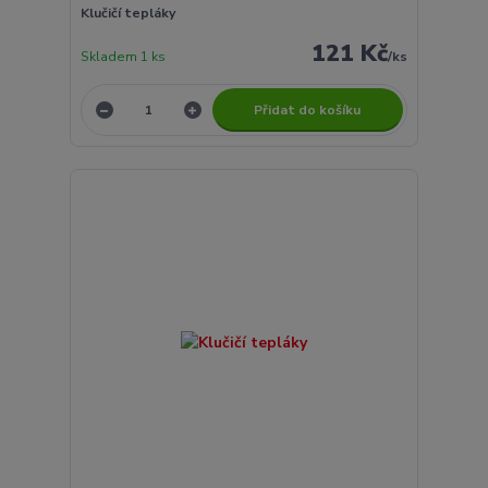
Klučičí tepláky
121 Kč
Skladem 1 ks
/
ks
Přidat do košíku