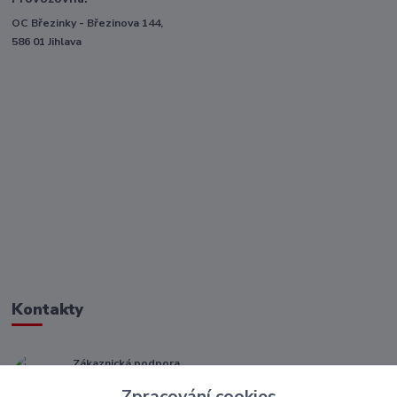
OC Březinky - Březinova 144,
586 01 Jihlava
Kontakty
Zákaznická podpora
+ 420 773 967 062
Zpracování cookies
(Po-Pá, 8-16 hod.)