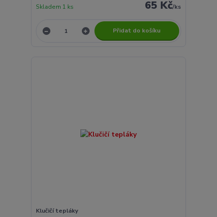
65 Kč
Skladem 1 ks
/
ks
Přidat do košíku
Klučičí tepláky