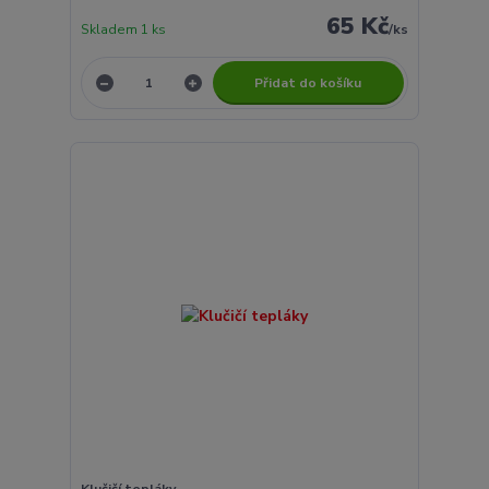
65 Kč
Skladem 1 ks
/
ks
Přidat do košíku
Klučičí tepláky