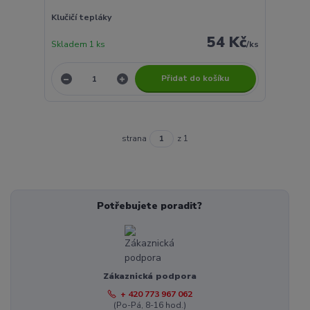
Klučičí tepláky
54 Kč
Skladem 1 ks
/
ks
Přidat do košíku
strana
z 1
Potřebujete poradit?
Zákaznická podpora
+ 420 773 967 062
(Po-Pá, 8-16 hod.)