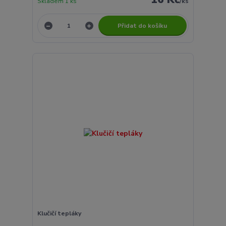
Skladem 1 ks
/
ks
Přidat do košíku
Klučičí tepláky