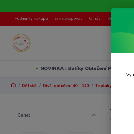
Podmínky nákupu
Jak nakupovat
O nás
Kontakty
NOVINKA : Balíky Oblečení PO VELI
Vyu
Dětské
Dívčí oblečení 40 - 140
Tepláky, legíny, p
Vel. 5
Cena: