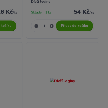
Dívčí legíny
16 Kč
54 Kč
Skladem 1 ks
/
ks
/
ks
 košíku
Přidat do košíku