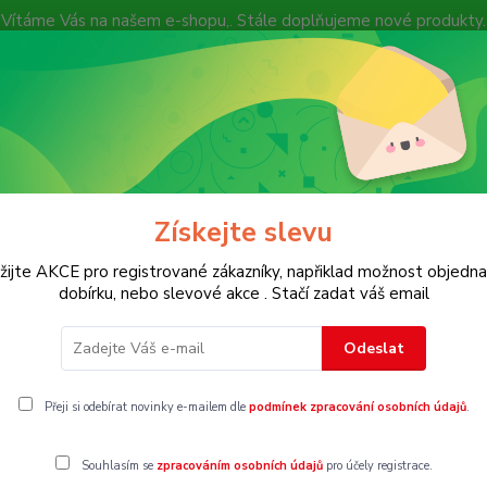
Vítáme Vás na našem e-shopu,. Stále doplňujeme nové produkty.
Nevíte si rady? Zavolejte.
+ 420 7
Více
Hledat
Získejte slevu
KOSTECH
Dětské
Dámské
Pánské
žijte AKCE pro registrované zákazníky, napřiklad možnost objedna
dobírku, nebo slevové akce . Stačí zadat váš email
unčochy
Vel. 50
Odeslat
0
Přeji si odebírat novinky e-mailem dle
podmínek zpracování osobních údajů
.
Souhlasím se
zpracováním osobních údajů
pro účely registrace.