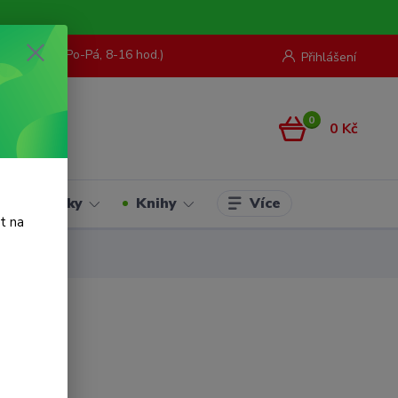
73 967 062
(Po-Pá, 8-16 hod.)
Přihlášení
0
0 Kč
Více
Hračky
Knihy
t na