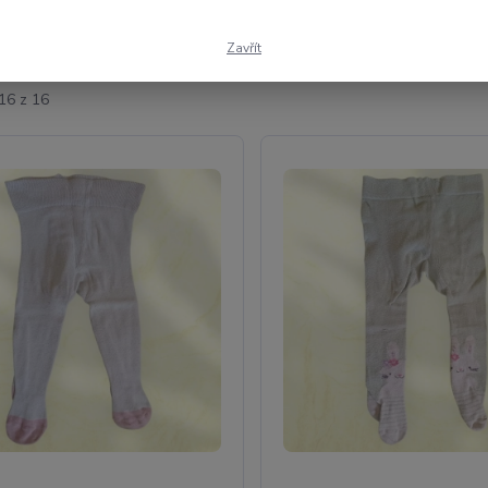
ší
Nejlevnější
Nejdražší
Zavřít
16 z 16