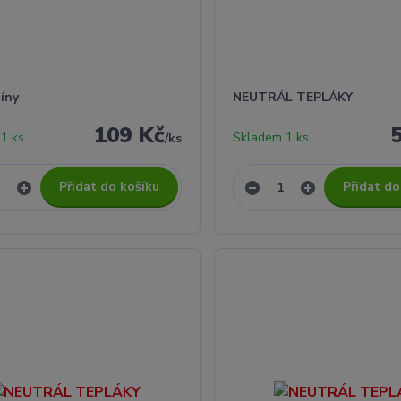
gíny
NEUTRÁL TEPLÁKY
109 Kč
1 ks
Skladem 1 ks
/
ks
Přidat do košíku
Přidat do