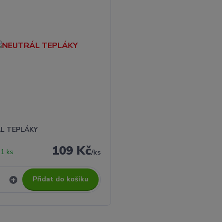
L TEPLÁKY
109 Kč
1 ks
/
ks
Přidat do košíku