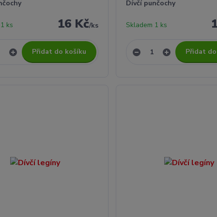
unčochy
Dívčí punčochy
16 Kč
1 ks
Skladem 1 ks
/
ks
Přidat do košíku
Přidat do