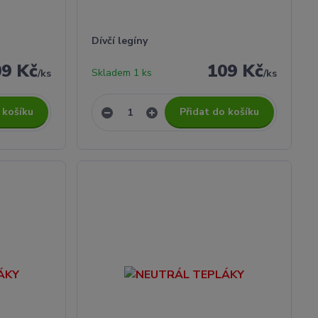
Dívčí legíny
09 Kč
109 Kč
Skladem 1 ks
/
ks
/
ks
 košíku
Přidat do košíku