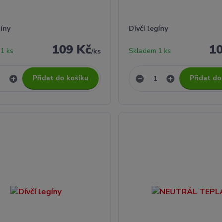
gíny
Dívčí legíny
109 Kč
1
1 ks
Skladem 1 ks
/
ks
Přidat do košíku
Přidat do