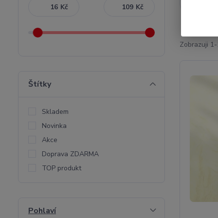
Nejnověj
Kč
Kč
Zobrazuji 1-
Štítky
Skladem
Novinka
Akce
Doprava ZDARMA
TOP produkt
Pohlaví