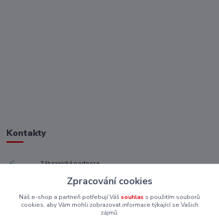
Kontakty
Zákaznická podpora
+ 420 773 967 062
Zpracování cookies
(Po-Pá, 8-16 hod.)
Náš e-shop a partneři potřebují Váš
souhlas
s použitím souborů
eshop@piskutekzs.cz
cookies, aby Vám mohli zobrazovat informace týkající se Vašich
zájmů.