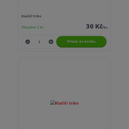
Klučičí triko
30 Kč
Skladem 1 ks
/
ks
Přidat do košíku