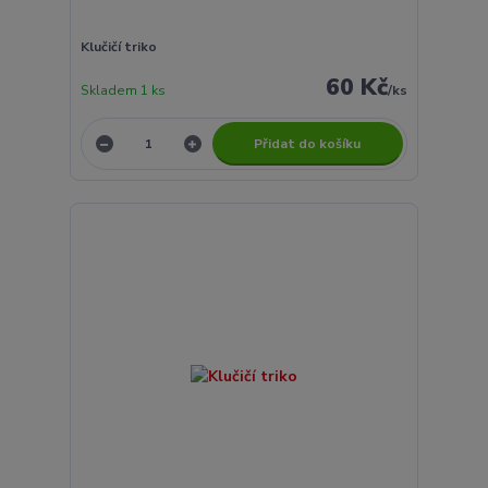
Klučičí triko
60 Kč
Skladem 1 ks
/
ks
Přidat do košíku