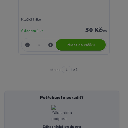
Klučičí triko
30 Kč
Skladem 1 ks
/
ks
Přidat do košíku
strana
z 1
Potřebujete poradit?
Zákaznická podpora