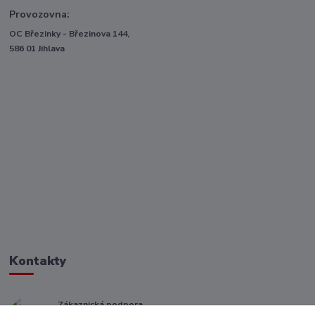
Provozovna:
OC Březinky - Březinova 144,
586 01 Jihlava
Kontakty
Zákaznická podpora