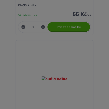
Klučičí košile
55 Kč
Skladem 1 ks
/
ks
Přidat do košíku