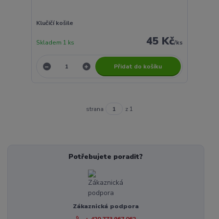
Klučičí košile
45 Kč
Skladem 1 ks
/
ks
Přidat do košíku
strana
z 1
Potřebujete poradit?
Zákaznická podpora
+ 420 773 967 062