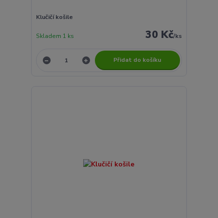
Klučičí košile
30 Kč
Skladem 1 ks
/
ks
Přidat do košíku