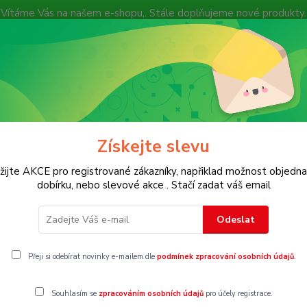
Vítáme Vás na našem e-shopu,. Stále doplňujeme nové produkty.
Nevíte si rady? Zavolejte.
+ 420 7
Více
Hledat
Získejte slevu
KOSTECH
Dětské
Dámské
Pánské
žijte AKCE pro registrované zákazníky, napřiklad možnost objedna
dobírku, nebo slevové akce . Stačí zadat váš email
olodupačky, overaly
Vel. 68
Odeslat
8
Přeji si odebírat novinky e-mailem dle
podmínek zpracování osobních údajů
.
Souhlasím se
zpracováním osobních údajů
pro účely registrace.