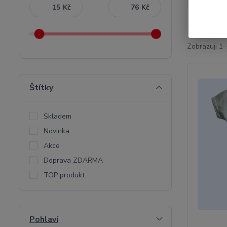
Nejnověj
Kč
Kč
Zobrazuji 1-
Štítky
Skladem
Novinka
Akce
Doprava ZDARMA
TOP produkt
Pohlaví