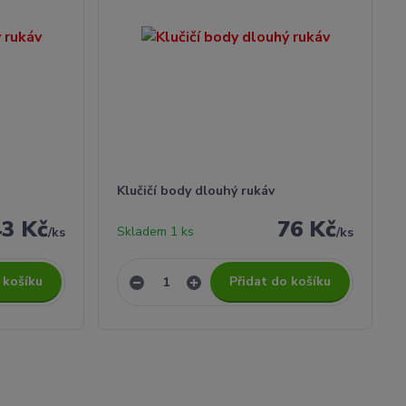
Klučičí body dlouhý rukáv
43 Kč
76 Kč
Skladem 1 ks
/
ks
/
ks
 košíku
Přidat do košíku