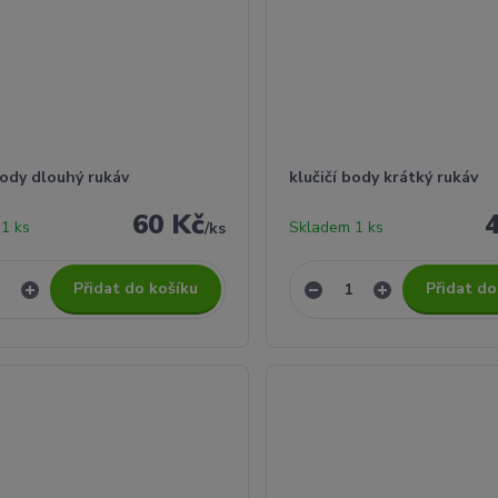
body dlouhý rukáv
klučičí body krátký rukáv
60 Kč
1 ks
Skladem 1 ks
/
ks
Přidat do košíku
Přidat do