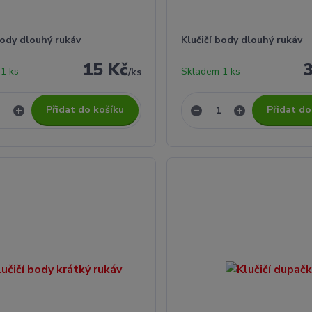
body dlouhý rukáv
Klučičí body dlouhý rukáv
15 Kč
1 ks
Skladem 1 ks
/
ks
Přidat do košíku
Přidat do