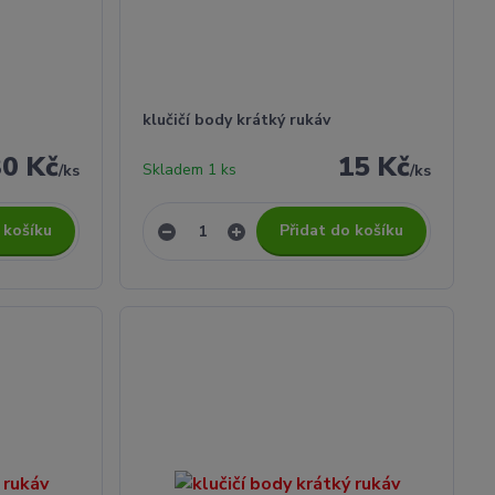
klučičí body krátký rukáv
30 Kč
15 Kč
Skladem 1 ks
/
ks
/
ks
 košíku
Přidat do košíku