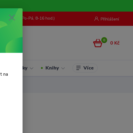
73 967 062
(Po-Pá, 8-16 hod.)
Přihlášení
0
0 Kč
Více
Hračky
Knihy
t na