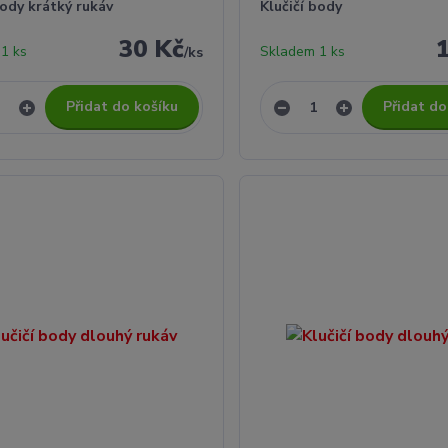
body krátký rukáv
Klučičí body
30 Kč
1 ks
Skladem 1 ks
/
ks
Přidat do košíku
Přidat do