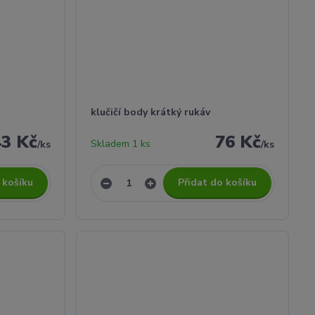
klučičí body krátký rukáv
43 Kč
76 Kč
Skladem 1 ks
/
ks
/
ks
 košíku
Přidat do košíku