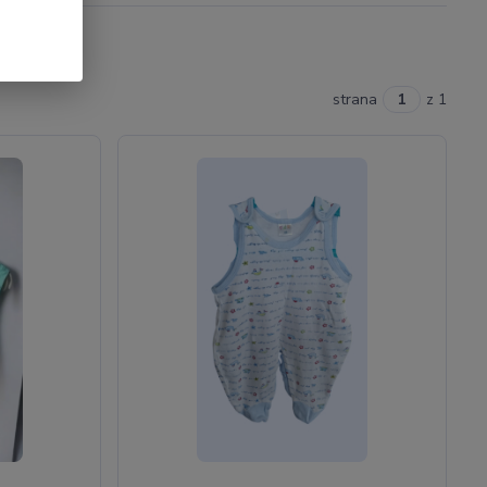
strana
z 1