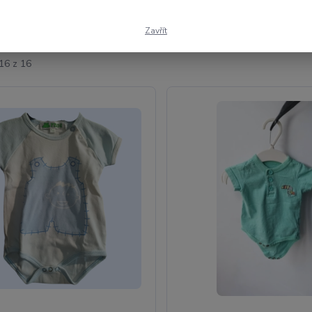
ší
Nejlevnější
Nejdražší
Zavřít
16 z 16