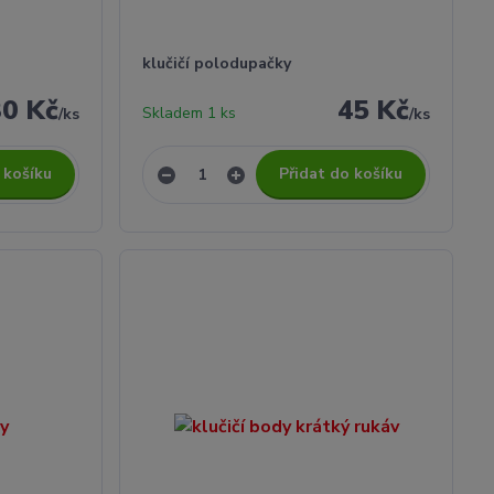
klučičí polodupačky
30 Kč
45 Kč
Skladem 1 ks
/
ks
/
ks
 košíku
Přidat do košíku