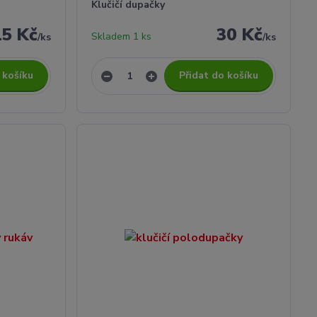
Klučičí dupačky
15 Kč
30 Kč
Skladem 1 ks
/
ks
/
ks
 košíku
Přidat do košíku