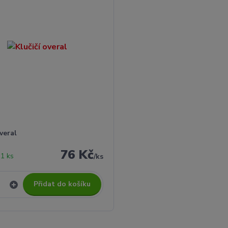
overal
76 Kč
1 ks
/
ks
Přidat do košíku