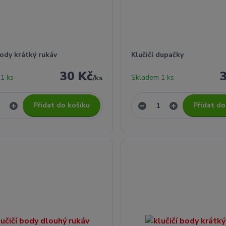
body krátký rukáv
Klučičí dupačky
30 Kč
1 ks
Skladem 1 ks
/
ks
Přidat do košíku
Přidat do