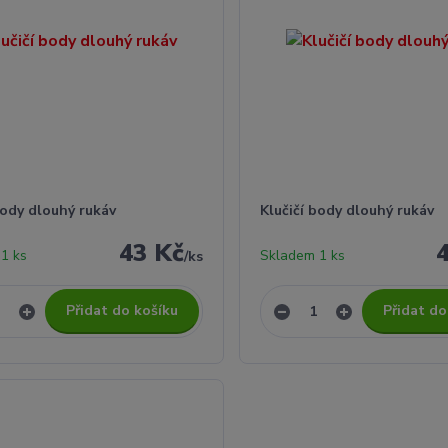
body dlouhý rukáv
Klučičí body dlouhý rukáv
43 Kč
1 ks
Skladem 1 ks
/
ks
Přidat do košíku
Přidat do