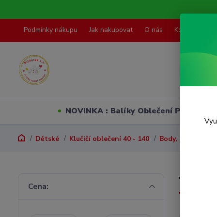
Podmínky nákupu
Jak nakupovat
O nás
Kontakty
NOVINKA : Balíky Oblečení PO VELI
Vyu
Dětské
Klučičí oblečení 40 - 140
Body, dupačky, p
Vel. 6
Cena: