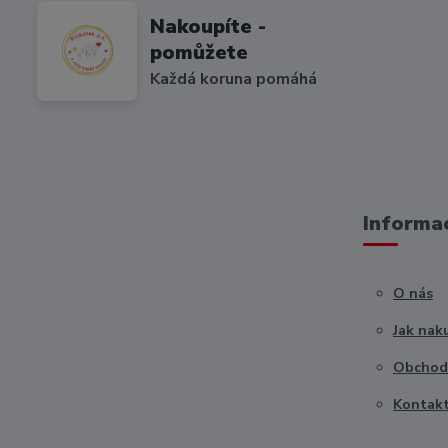
Nakoupíte -
pomůžete
Každá koruna pomáhá
Informac
O nás
Jak nak
Obchod
Kontak