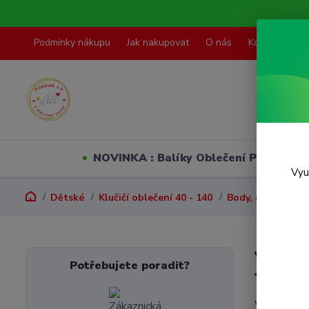
Podmínky nákupu
Jak nakupovat
O nás
Kontakty
NOVINKA : Balíky Oblečení PO VELI
Vyu
Dětské
Klučičí oblečení 40 - 140
Body, dupačky, p
Vel. 1
Potřebujete poradit?
V této kate