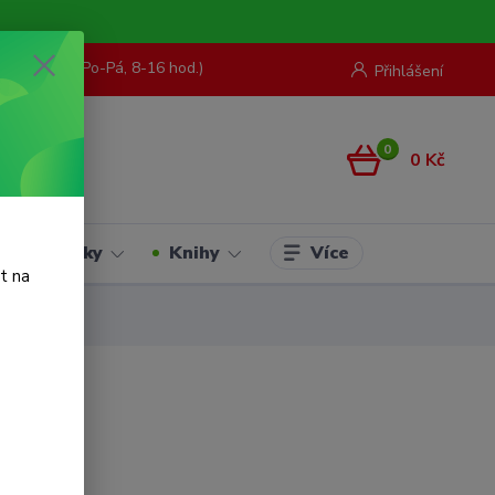
73 967 062
(Po-Pá, 8-16 hod.)
Přihlášení
0
0 Kč
Více
Hračky
Knihy
t na