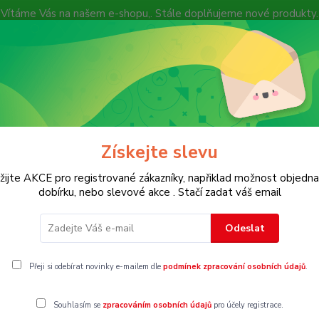
Vítáme Vás na našem e-shopu,. Stále doplňujeme nové produkty.
Nevíte si rady? Zavolejte.
+ 420 7
Více
Hledat
Získejte slevu
KOSTECH
Dětské
Dámské
Pánské
žijte AKCE pro registrované zákazníky, napřiklad možnost objedna
dobírku, nebo slevové akce . Stačí zadat váš email
olodupačky, overaly
Vel. 122
Odeslat
22
Přeji si odebírat novinky e-mailem dle
podmínek zpracování osobních údajů
.
Souhlasím se
zpracováním osobních údajů
pro účely registrace.
gorii nebylo nalezeno žádné zboží.