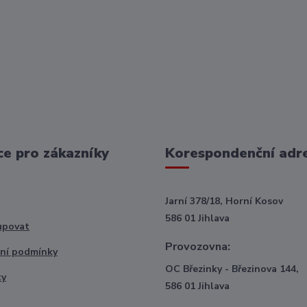
e pro zákazníky
Korespondenční adr
Jarní 378/18, Horní Kosov
586 01 Jihlava
upovat
Provozovna:
ní podmínky
OC Březinky - Březinova 144,
ty
586 01 Jihlava