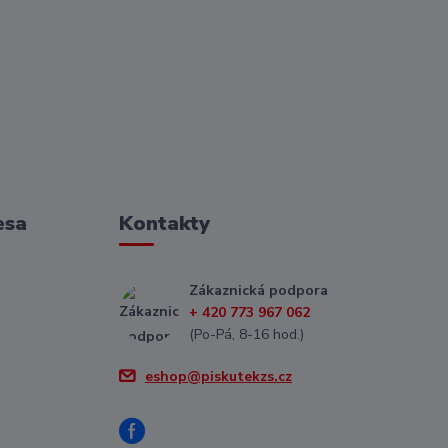
esa
Kontakty
Zákaznická podpora
+ 420 773 967 062
(Po-Pá, 8-16 hod.)
eshop@piskutekzs.cz