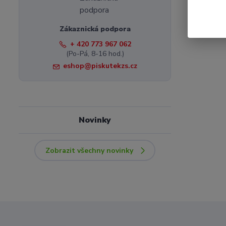
Zákaznická podpora
+ 420 773 967 062
(Po-Pá, 8-16 hod.)
eshop@piskutekzs.cz
Novinky
Zobrazit všechny novinky