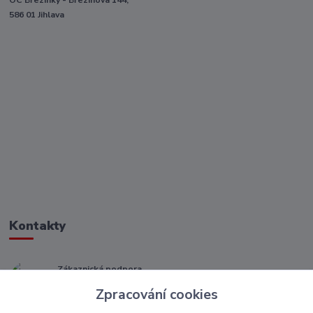
586 01 Jihlava
Kontakty
Zákaznická podpora
+ 420 773 967 062
Zpracování cookies
(Po-Pá, 8-16 hod.)