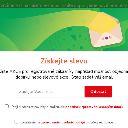
Vítáme Vás na našem e-shopu,. Stále doplňujeme nové produkty.
Nevíte si rady? Zavolejte.
+ 420 7
Více
Hledat
Získejte slevu
KOSTECH
Dětské
Dámské
Pánské
žijte AKCE pro registrované zákazníky, napřiklad možnost objedna
dobírku, nebo slevové akce . Stačí zadat váš email
Odeslat
y
Přeji si odebírat novinky e-mailem dle
podmínek zpracování osobních údajů
.
Souhlasím se
zpracováním osobních údajů
pro účely registrace.