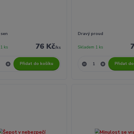
 sen
Dravý proud
76 Kč
1 ks
Skladem 1 ks
/
ks
Přidat do košíku
Přidat do