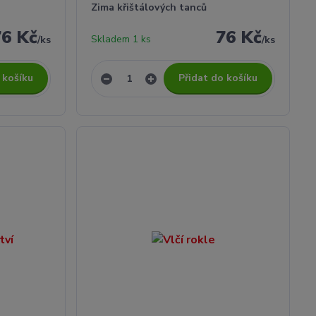
Zima křištálových tanců
76 Kč
76 Kč
Skladem 1 ks
/
ks
/
ks
 košíku
Přidat do košíku