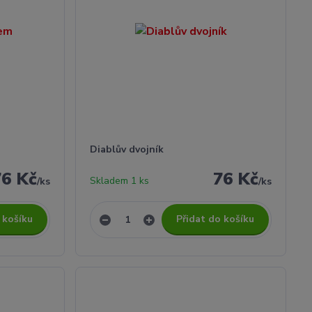
Diablův dvojník
76 Kč
76 Kč
Skladem 1 ks
/
ks
/
ks
 košíku
Přidat do košíku