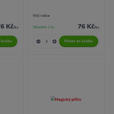
Vlčí rokle
76 Kč
76 Kč
Skladem 1 ks
/
ks
/
ks
 košíku
Přidat do košíku