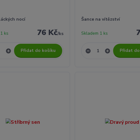
láckých nocí
Šance na vítězství
76 Kč
1 ks
Skladem 1 ks
/
ks
Přidat do košíku
Přidat do