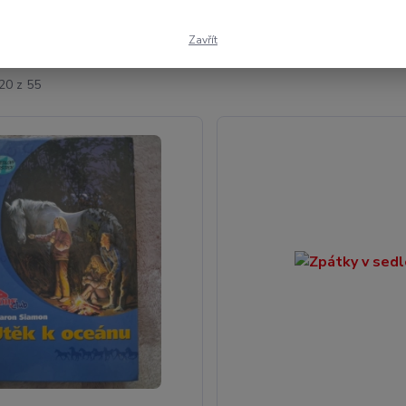
ší
Nejlevnější
Nejdražší
Zavřít
20 z 55