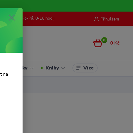
73 967 062
(Po-Pá, 8-16 hod.)
Přihlášení
0
0 Kč
Více
Hračky
Knihy
t na