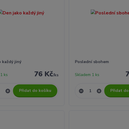
 každý jiný
Poslední sbohem
76 Kč
1 ks
Skladem 1 ks
/
ks
Přidat do košíku
Přidat do