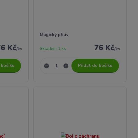
Magický příliv
76 Kč
76 Kč
Skladem 1 ks
/
ks
/
ks
 košíku
Přidat do košíku