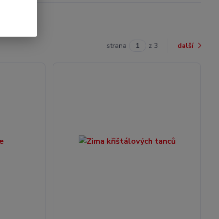
strana
z 3
další