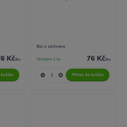
Boj o záchranu
76 Kč
76 Kč
Skladem 1 ks
/
ks
/
ks
 košíku
Přidat do košíku