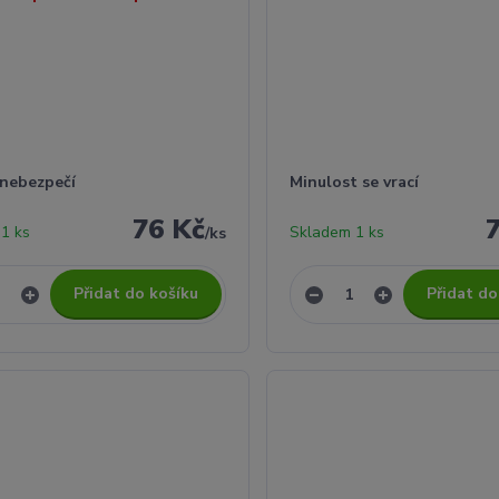
 nebezpečí
Minulost se vrací
76 Kč
1 ks
Skladem 1 ks
/
ks
Přidat do košíku
Přidat do