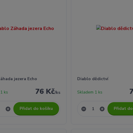
Záhada jezera Echo
Diablo dědictví
76 Kč
1 ks
Skladem 1 ks
/
ks
Přidat do košíku
Přidat do