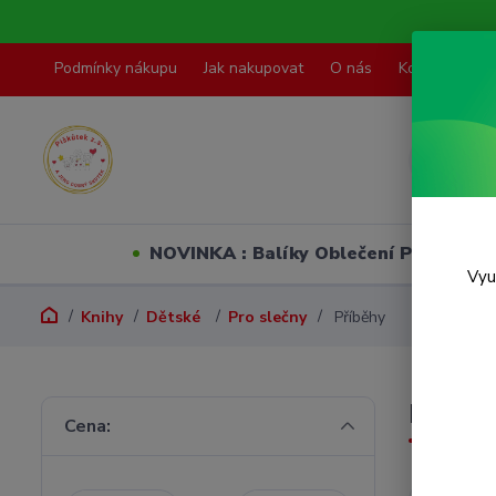
Podmínky nákupu
Jak nakupovat
O nás
Kontakty
NOVINKA : Balíky Oblečení PO VELI
Vyu
Knihy
Dětské
Pro slečny
Příběhy
Příběh
Cena: