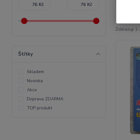
Nejnověj
Kč
Kč
Zobrazuji 1-
Štítky
Skladem
Novinka
Akce
Doprava ZDARMA
TOP produkt