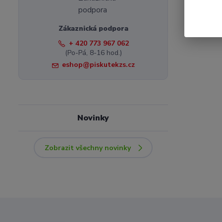
Zákaznická podpora
+ 420 773 967 062
(Po-Pá, 8-16 hod.)
eshop@piskutekzs.cz
Novinky
Zobrazit všechny novinky