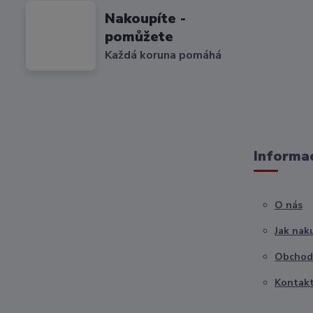
Nakoupíte -
pomůžete
Každá koruna pomáhá
Informac
O nás
Jak nak
Obchod
Kontak