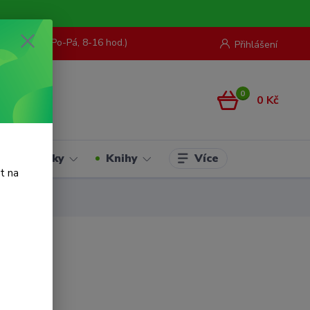
73 967 062
(Po-Pá, 8-16 hod.)
Přihlášení
0
0 Kč
Více
Hračky
Knihy
t na