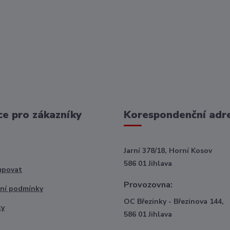
e pro zákazníky
Korespondenční adr
Jarní 378/18, Horní Kosov
586 01 Jihlava
upovat
Provozovna:
ní podmínky
OC Březinky - Březinova 144,
ty
586 01 Jihlava