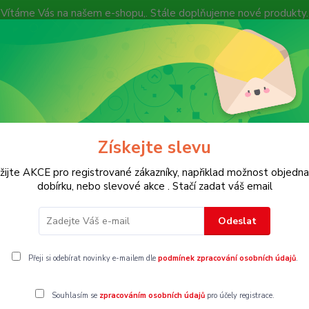
Vítáme Vás na našem e-shopu,. Stále doplňujeme nové produkty.
Nevíte si rady? Zavolejte.
+ 420 7
Více
Hledat
Získejte slevu
KOSTECH
Dětské
Dámské
Pánské
žijte AKCE pro registrované zákazníky, napřiklad možnost objedna
dobírku, nebo slevové akce . Stačí zadat váš email
trovky
Vel. 74
Odeslat
4
Přeji si odebírat novinky e-mailem dle
podmínek zpracování osobních údajů
.
Souhlasím se
zpracováním osobních údajů
pro účely registrace.
gorii nebylo nalezeno žádné zboží.