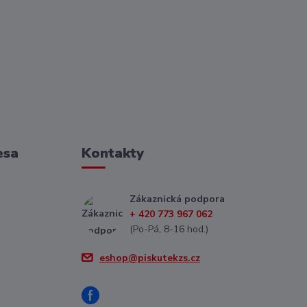
esa
Kontakty
Zákaznická podpora
+ 420 773 967 062
(Po-Pá, 8-16 hod.)
eshop@piskutekzs.cz