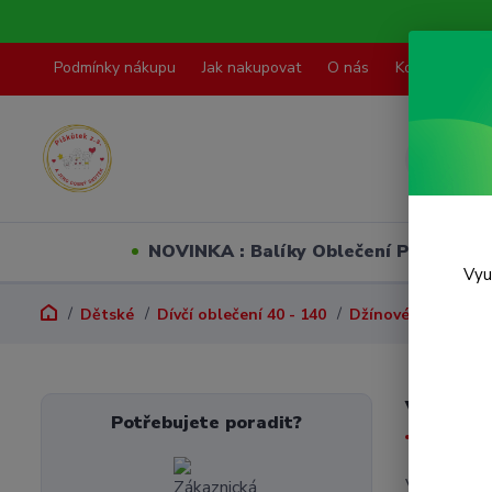
Podmínky nákupu
Jak nakupovat
O nás
Kontakty
NOVINKA : Balíky Oblečení PO VELI
Vyu
Dětské
Dívčí oblečení 40 - 140
Džínové bundy, vě
Vel. 7
Potřebujete poradit?
V této kate