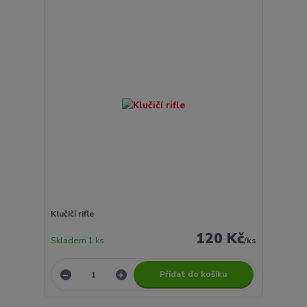
Klučičí rifle
120 Kč
Skladem 1 ks
/
ks
Přidat do košíku