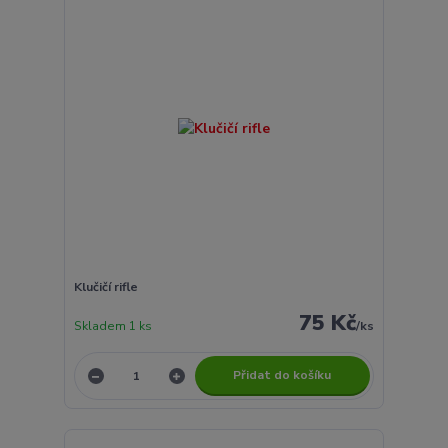
Klučičí rifle
75 Kč
Skladem 1 ks
/
ks
Přidat do košíku