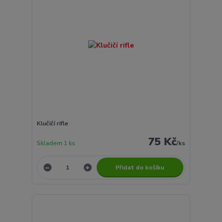
Klučičí rifle
75 Kč
Skladem 1 ks
/
ks
Přidat do košíku