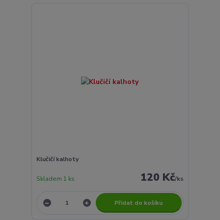
Klučičí kalhoty
120 Kč
Skladem 1 ks
/
ks
Přidat do košíku