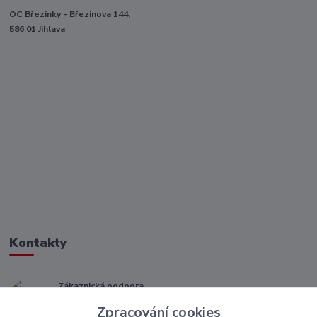
OC Březinky - Březinova 144,
586 01 Jihlava
Kontakty
Zákaznická podpora
+ 420 773 967 062
Zpracování cookies
(Po-Pá, 8-16 hod.)