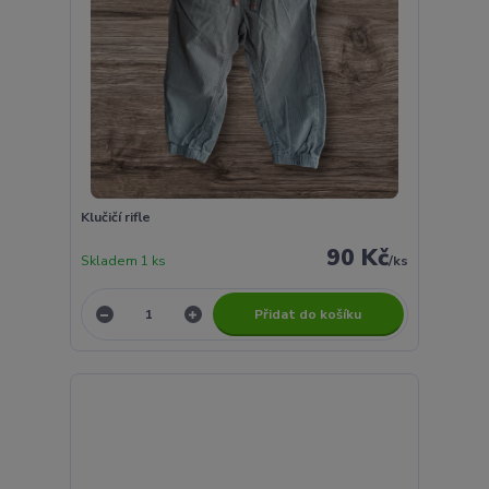
Klučičí rifle
90 Kč
Skladem 1 ks
/
ks
Přidat do košíku