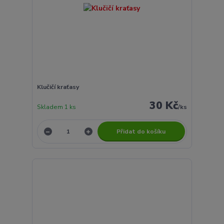
Klučičí kraťasy
30 Kč
Skladem 1 ks
/
ks
Přidat do košíku