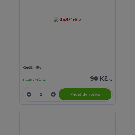
Klučičí rifle
90 Kč
Skladem 1 ks
/
ks
Přidat do košíku