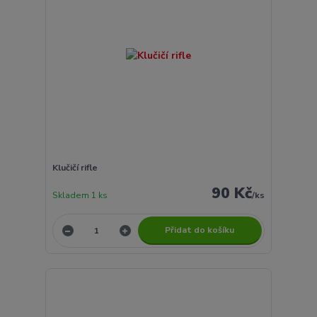
Klučičí rifle
90 Kč
Skladem 1 ks
/
ks
Přidat do košíku