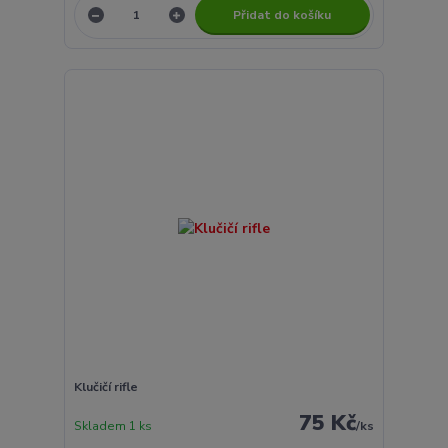
Přidat do košíku
Klučičí rifle
75 Kč
Skladem 1 ks
/
ks