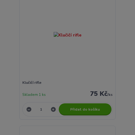
Klučičí rifle
75 Kč
Skladem 1 ks
/
ks
Přidat do košíku