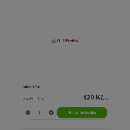
Klučičí rifle
120 Kč
Skladem 1 ks
/
ks
Přidat do košíku