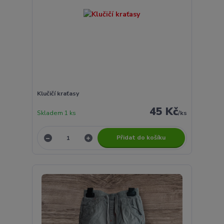
Klučičí kraťasy
45 Kč
Skladem 1 ks
/
ks
Přidat do košíku