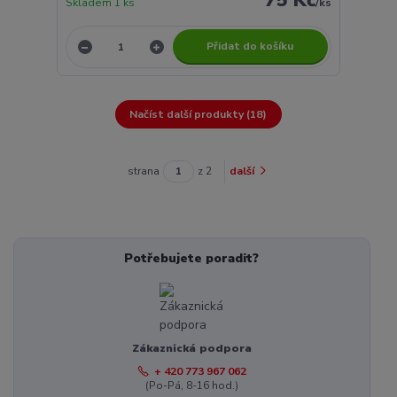
75 Kč
Skladem 1 ks
/
ks
Přidat do košíku
Načíst další produkty (18)
strana
z 2
další
Potřebujete poradit?
Zákaznická podpora
+ 420 773 967 062
(Po-Pá, 8-16 hod.)