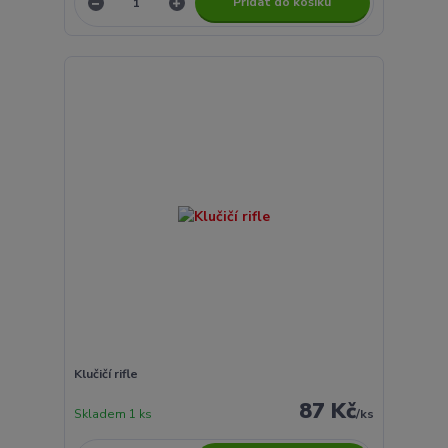
Přidat do košíku
Klučičí rifle
87 Kč
Skladem 1 ks
/
ks