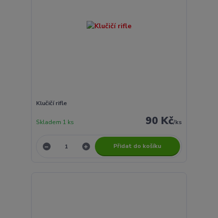
Klučičí rifle
90 Kč
Skladem 1 ks
/
ks
Přidat do košíku