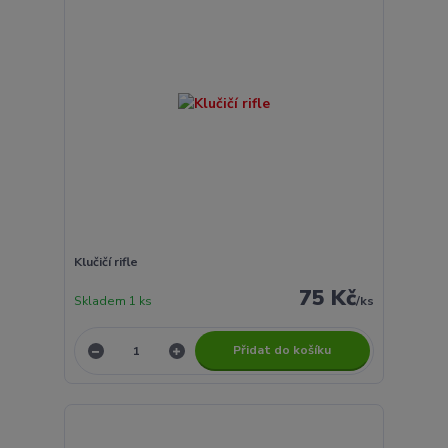
Klučičí rifle
75 Kč
Skladem 1 ks
/
ks
Přidat do košíku