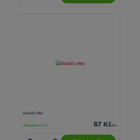
Klučičí rifle
87 Kč
Skladem 1 ks
/
ks