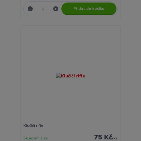
Přidat do košíku
Klučičí rifle
75 Kč
Skladem 1 ks
/
ks