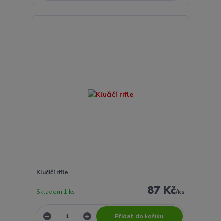
Klučičí rifle
87 Kč
Skladem 1 ks
/
ks
Přidat do košíku