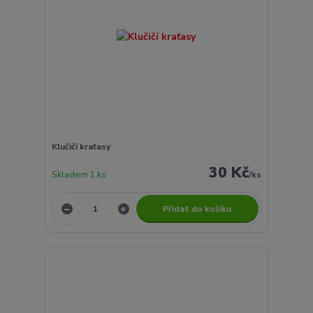
Klučičí kraťasy
30 Kč
Skladem 1 ks
/
ks
Přidat do košíku