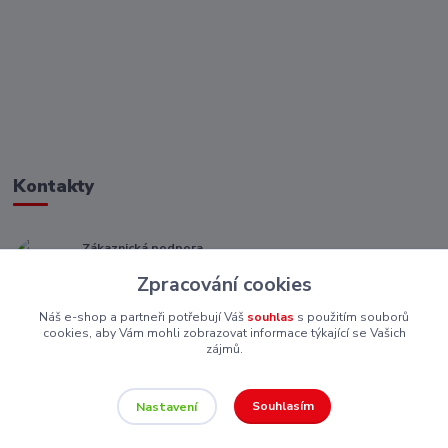
Kontakty
Zákaznická podpora
+ 420 773 967 062
Zpracování cookies
(Po-Pá, 8-16 hod.)
Náš e-shop a partneři potřebují Váš
souhlas
s použitím souborů
eshop@piskutekzs.cz
cookies, aby Vám mohli zobrazovat informace týkající se Vašich
zájmů.
Souhlasím
Nastavení