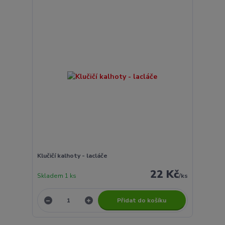
Klučičí kalhoty - lacláče
22 Kč
Skladem 1 ks
/
ks
Přidat do košíku