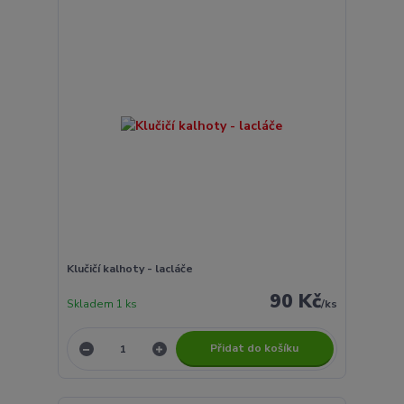
Klučičí kalhoty - lacláče
90 Kč
Skladem 1 ks
/
ks
Přidat do košíku