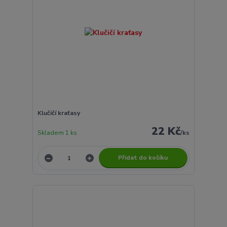
Klučičí kraťasy
22 Kč
Skladem 1 ks
/
ks
Přidat do košíku