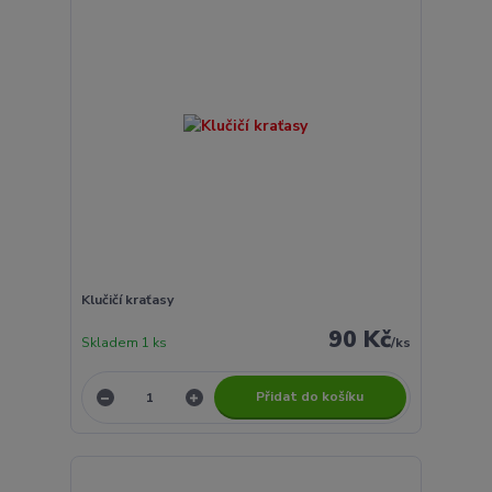
Klučičí kraťasy
90 Kč
Skladem 1 ks
/
ks
Přidat do košíku