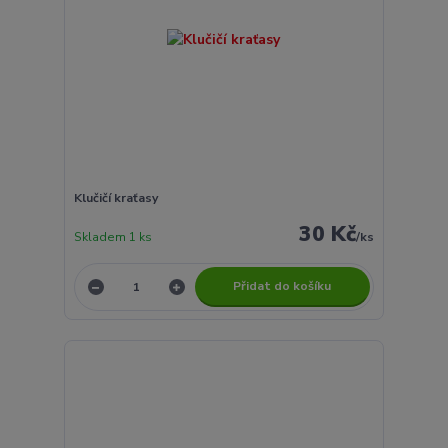
Klučičí kraťasy
30 Kč
Skladem 1 ks
/
ks
Přidat do košíku