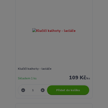
Klučičí kalhoty - lacláče
109 Kč
Skladem 1 ks
/
ks
Přidat do košíku