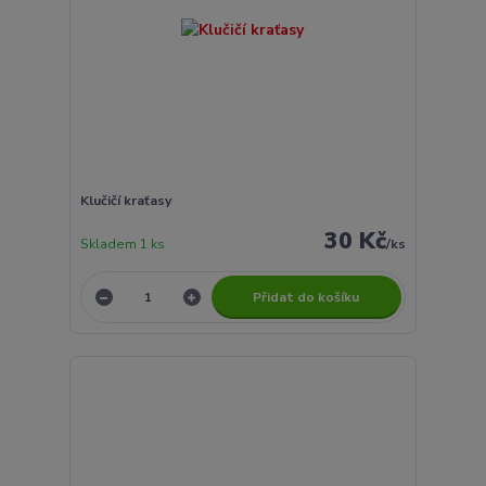
Klučičí kraťasy
30 Kč
Skladem 1 ks
/
ks
Přidat do košíku