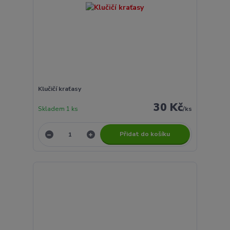
Klučičí kraťasy
30 Kč
Skladem 1 ks
/
ks
Přidat do košíku