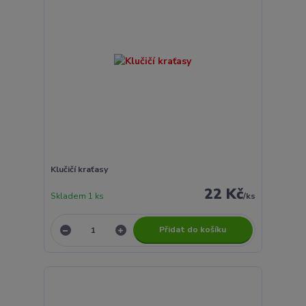
Klučičí kraťasy
22 Kč
Skladem 1 ks
/
ks
Přidat do košíku