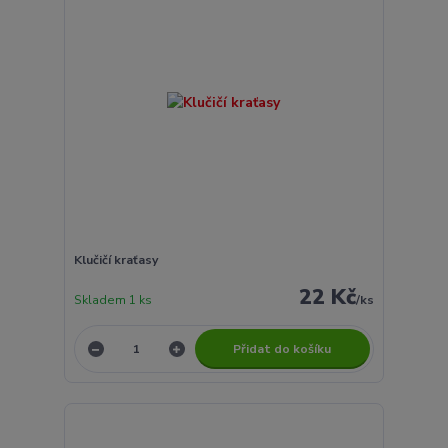
Klučičí kraťasy
22 Kč
Skladem 1 ks
/
ks
Přidat do košíku