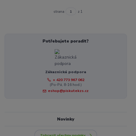
strana
z 1
Potřebujete poradit?
Zákaznická podpora
+ 420 773 967 062
(Po-Pá, 8-16 hod.)
eshop@piskutekzs.cz
Novinky
Zobrazit všechny novinky