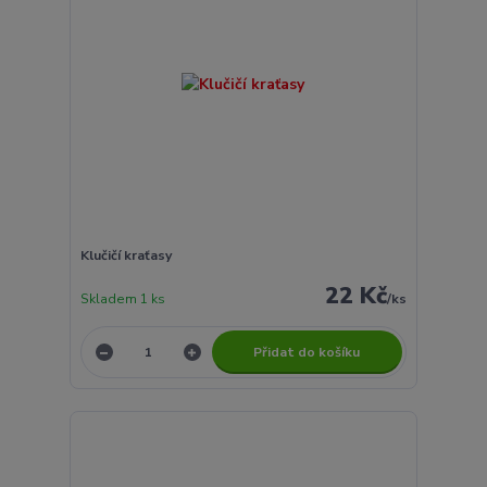
Klučičí kraťasy
22 Kč
Skladem 1 ks
/
ks
Přidat do košíku