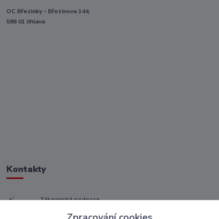
OC Březinky - Březinova 144,
586 01 Jihlava
Kontakty
Zákaznická podpora
+ 420 773 967 062
Zpracování cookies
(Po-Pá, 8-16 hod.)