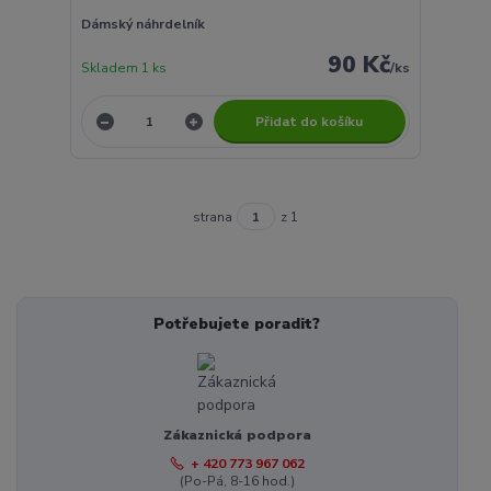
Dámský náhrdelník
90 Kč
Skladem 1 ks
/
ks
Přidat do košíku
strana
z 1
Potřebujete poradit?
Zákaznická podpora
+ 420 773 967 062
(Po-Pá, 8-16 hod.)