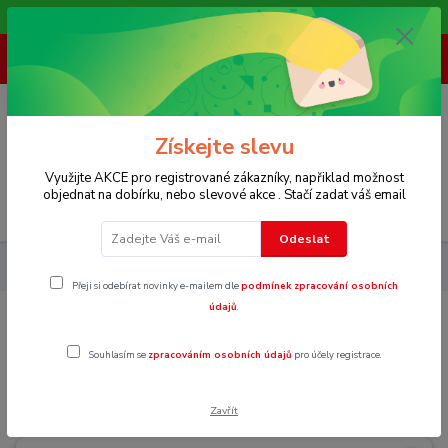
Vítáme Vás na našem e-shopu,. Stále doplňujeme nové produkty.
+ 420 773 967 062
(Po-Pá, 8-16 hod.)
0
0 Kč
Získejte slevu
Využijte AKCE pro registrované zákazníky, napřiklad možnost
objednat na dobírku, nebo slevové akce . Stačí zadat váš email
Menu
Odeslat
Šperky a bižuterie
Naušnice
Přeji si odebírat novinky e-mailem dle
podmínek zpracování osobních
údajů
.
Naušnice
Souhlasím se
zpracováním osobních údajů
pro účely registrace.
Pecky
Zavřít