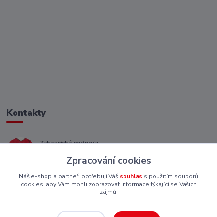
Kontakty
Zákaznická podpora
+ 420 773 967 062
Zpracování cookies
(Po-Pá, 8-16 hod.)
Náš e-shop a partneři potřebují Váš
souhlas
s použitím souborů
eshop@piskutekzs.cz
cookies, aby Vám mohli zobrazovat informace týkající se Vašich
zájmů.