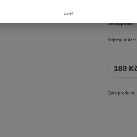
EXTRA STA
Zavřít
Dostupnost
Nejsme plátc
180 K
Číslo produktu: