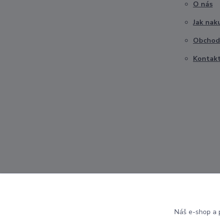
O nás
Jak nak
Obchod
Kontak
Náš e-shop a p