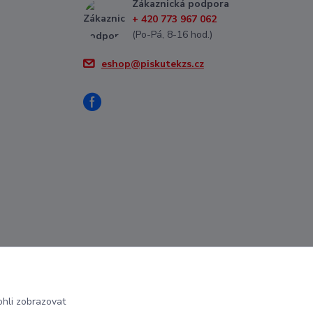
Zákaznická podpora
+ 420 773 967 062
(Po-Pá, 8-16 hod.)
eshop@piskutekzs.cz
hli zobrazovat