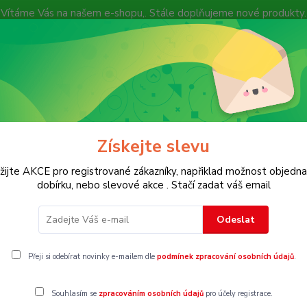
Vítáme Vás na našem e-shopu,. Stále doplňujeme nové produkty.
Nevíte si rady? Zavolejte.
+ 420 7
Více
Hledat
Získejte slevu
KOSTECH
Dětské
Dámské
Pánské
žijte AKCE pro registrované zákazníky, napřiklad možnost objedna
dobírku, nebo slevové akce . Stačí zadat váš email
Odeslat
Přeji si odebírat novinky e-mailem dle
podmínek zpracování osobních údajů
.
Souhlasím se
zpracováním osobních údajů
pro účely registrace.