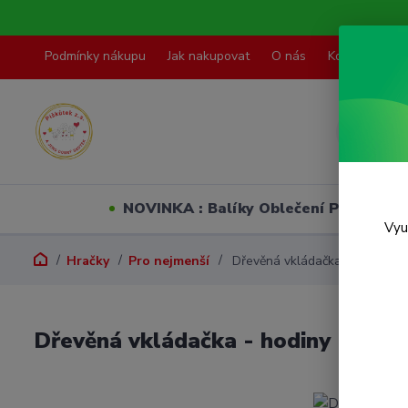
Podmínky nákupu
Jak nakupovat
O nás
Kontakty
NOVINKA : Balíky Oblečení PO VELI
Vyu
Hračky
Pro nejmenší
Dřevěná vkládačka - hodiny
Dřevěná vkládačka - hodiny