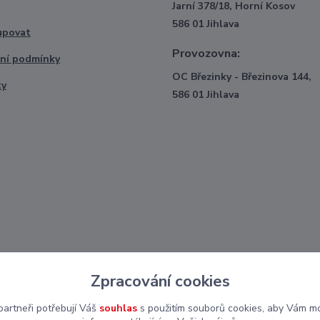
Jarní 378/18, Horní Kosov
586 01 Jihlava
upovat
Provozovna:
ní podmínky
OC Březinky - Březinova 144,
ty
586 01 Jihlava
Zpracování cookies
artneři potřebují Váš
souhlas
s použitím souborů cookies, aby Vám mo