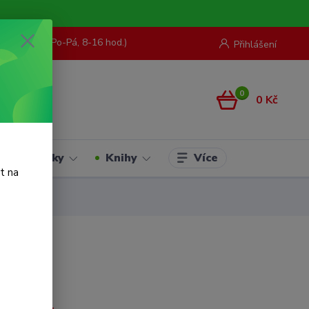
73 967 062
(Po-Pá, 8-16 hod.)
Přihlášení
0
0 Kč
Více
Hračky
Knihy
t na