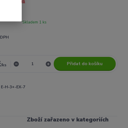
V
celý popis
Skladem 1 ks
i DPH
č
Přidat do košíku
/
ks
E-H-3+-EX-7
Zboží zařazeno v kategoriích