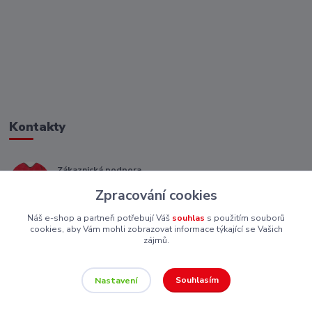
Kontakty
Zákaznická podpora
+ 420 773 967 062
Zpracování cookies
(Po-Pá, 8-16 hod.)
Náš e-shop a partneři potřebují Váš
souhlas
s použitím souborů
eshop@piskutekzs.cz
cookies, aby Vám mohli zobrazovat informace týkající se Vašich
zájmů.
Souhlasím
Nastavení