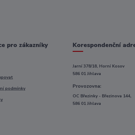
e pro zákazníky
Korespondenční adr
Jarní 378/18, Horní Kosov
586 01 Jihlava
upovat
Provozovna:
ní podmínky
OC Březinky - Březinova 144,
ty
586 01 Jihlava