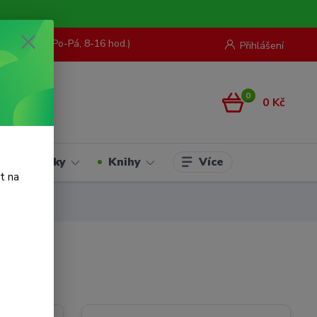
73 967 062
(Po-Pá, 8-16 hod.)
Přihlášení
0
0 Kč
Více
Hračky
Knihy
t na