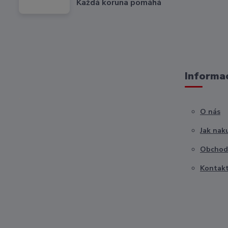
Každá koruna pomáhá
Informac
O nás
Jak nak
Obchod
Kontak