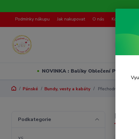
Podmínky nákupu
Jak nakupovat
O nás
Kontakty
NOVINKA : Balíky Oblečení PO VELI
Vyu
Pánské
Bundy, vesty a kabáty
Přechodné bundy
Přech
Podkategorie
XS