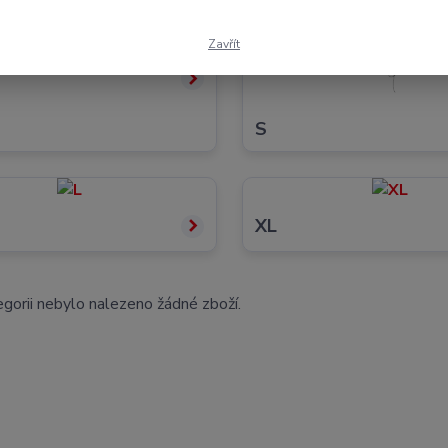
Zavřít
S
XL
gorii nebylo nalezeno žádné zboží.