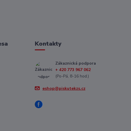
esa
Kontakty
Zákaznická podpora
+ 420 773 967 062
(Po-Pá, 8-16 hod.)
eshop@piskutekzs.cz