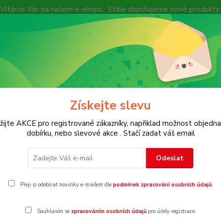
Vítáme Vás na našem e-shopu,. Stále doplňujeme nové produkty.
Nevíte si rady? Zavolejte.
+ 420 7
Více
Hledat
Získejte slevu
KOSTECH
Dětské
Dámské
Pánské
žijte AKCE pro registrované zákazníky, napřiklad možnost objedna
dobírku, nebo slevové akce . Stačí zadat váš email
Odeslat
odné bundy
Přeji si odebírat novinky e-mailem dle
podmínek zpracování osobních údajů
.
Souhlasím se
zpracováním osobních údajů
pro účely registrace.