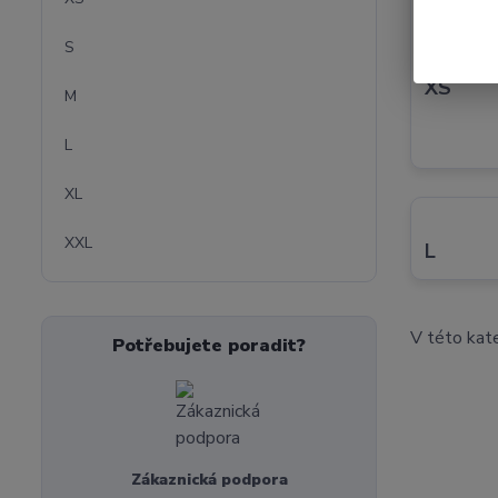
S
XS
M
L
XL
XXL
L
V této kate
Potřebujete poradit?
Zákaznická podpora