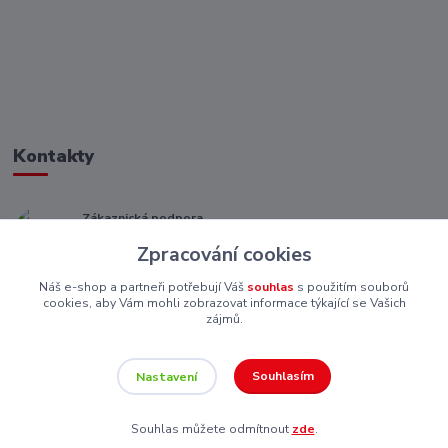
Kontakty
Zákaznická podpora
+ 420 773 967 062
Zpracování cookies
(Po-Pá, 8-16 hod.)
Náš e-shop a partneři potřebují Váš
souhlas
s použitím souborů
eshop@piskutekzs.cz
cookies, aby Vám mohli zobrazovat informace týkající se Vašich
zájmů.
Souhlasím
Nastavení
Souhlas můžete odmítnout
zde
.
Vytvořeno na
Eshop-rychle.cz