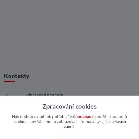
Kontakty
Zákaznická podpora
+ 420 773 967 062
Zpracování cookies
(Po-Pá, 8-16 hod.)
Náš e-shop a partneři potřebují Váš
souhlas
s použitím souborů
eshop@piskutekzs.cz
cookies, aby Vám mohli zobrazovat informace týkající se Vašich
zájmů.