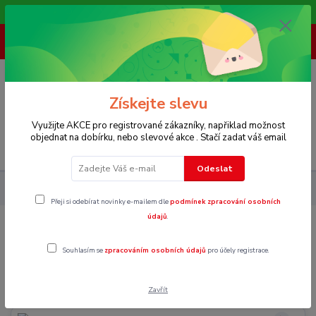
Vítáme Vás na našem e-shopu,. Stále doplňujeme nové produkty.
+ 420 773 967 062
(Po-Pá, 8-16 hod.)
0
0 Kč
Získejte slevu
Využijte AKCE pro registrované zákazníky, napřiklad možnost
objednat na dobírku, nebo slevové akce . Stačí zadat váš email
Menu
Odeslat
Pánské
Trička
Tílka
Přeji si odebírat novinky e-mailem dle
podmínek zpracování osobních
údajů
.
Tílka
Souhlasím se
zpracováním osobních údajů
pro účely registrace.
XS
Zavřít