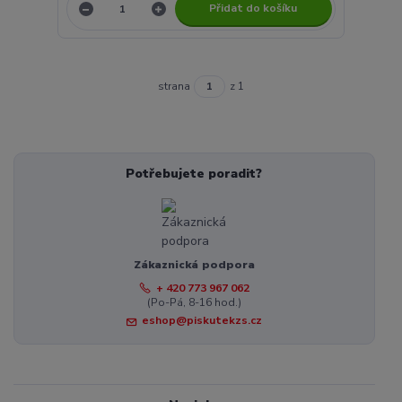
Přidat do košíku
strana
z 1
Potřebujete poradit?
Zákaznická podpora
+ 420 773 967 062
(Po-Pá, 8-16 hod.)
eshop@piskutekzs.cz