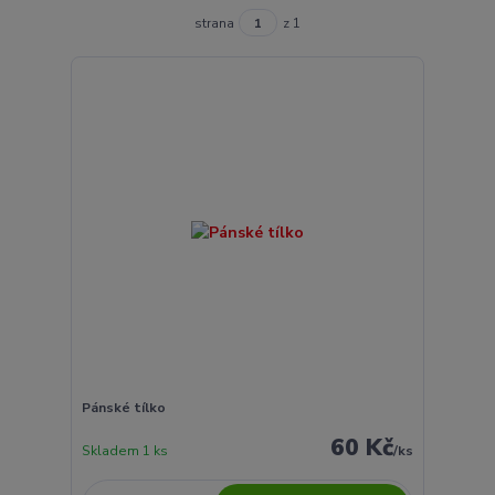
strana
z 1
Pánské tílko
60 Kč
Skladem 1 ks
/
ks