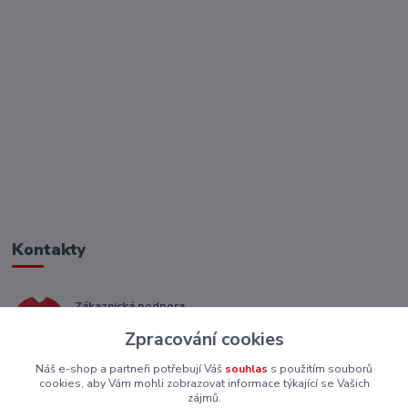
Kontakty
Zákaznická podpora
+ 420 773 967 062
Zpracování cookies
(Po-Pá, 8-16 hod.)
Náš e-shop a partneři potřebují Váš
souhlas
s použitím souborů
eshop@piskutekzs.cz
cookies, aby Vám mohli zobrazovat informace týkající se Vašich
zájmů.