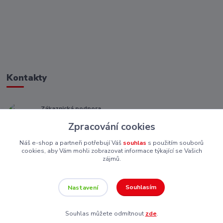
Kontakty
Zákaznická podpora
+ 420 773 967 062
Zpracování cookies
(Po-Pá, 8-16 hod.)
Náš e-shop a partneři potřebují Váš
souhlas
s použitím souborů
eshop@piskutekzs.cz
cookies, aby Vám mohli zobrazovat informace týkající se Vašich
zájmů.
Souhlasím
Nastavení
Souhlas můžete odmítnout
zde
.
Vytvořeno na
Eshop-rychle.cz