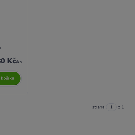
v
80 Kč
/
ks
 košíku
strana
z 1