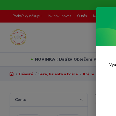
Podmínky nákupu
Jak nakupovat
O nás
Kontakty
NOVINKA : Balíky Oblečení PO VELI
Vyu
Dámské
Saka, halenky a košile
Košile
Vel. M
Vel. M
Cena: