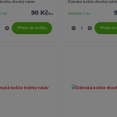
košile dlouhý rukáv
Dámská košile dlouhý ruká
90 Kč
1 ks
Skladem 1 ks
/
ks
Přidat do košíku
Přidat do