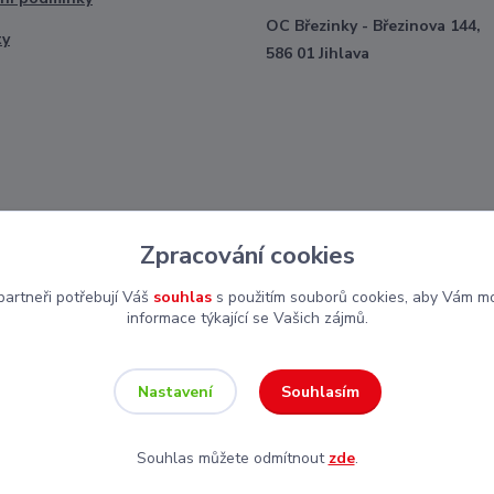
OC Březinky - Březinova 144,
ty
586 01 Jihlava
Zpracování cookies
artneři potřebují Váš
souhlas
s použitím souborů cookies, aby Vám mo
informace týkající se Vašich zájmů.
Souhlasím
Nastavení
Souhlas můžete odmítnout
zde
.