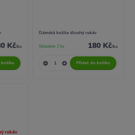
v
Dámská košile dlouhý rukáv
80 Kč
180 Kč
Skladem 2 ks
/
ks
/
ks
 košíku
Přidat do košíku