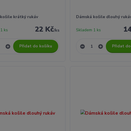
košile krátký rukáv
Dámská košile dlouhý ruká
22 Kč
1
1 ks
Skladem 1 ks
/
ks
Přidat do košíku
Přidat do