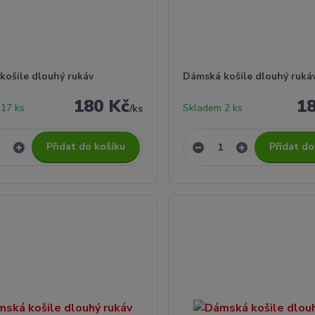
košile dlouhý rukáv
Dámská košile dlouhý ruká
180 Kč
1
17 ks
Skladem 2 ks
/
ks
Přidat do košíku
Přidat do