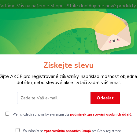
Vítáme Vás na našem e-shopu,. Stále doplňujeme nové produkty.
Nevíte si rady? Zavolejte.
+ 420 7
Více
Hledat
Získejte slevu
KOSTECH
Dětské
Dámské
Pánské
žijte AKCE pro registrované zákazníky, napřiklad možnost objedna
dobírku, nebo slevové akce . Stačí zadat váš email
Odeslat
Přeji si odebírat novinky e-mailem dle
podmínek zpracování osobních údajů
.
Souhlasím se
zpracováním osobních údajů
pro účely registrace.