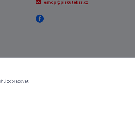
eshop@piskutekzs.cz
hli zobrazovat
Vytvořeno na
Eshop-rychle.cz