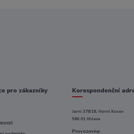
e pro zákazníky
Korespondenční adr
Jarní 378/18, Horní Kosov
586 01 Jihlava
upovat
Provozovna:
ní podmínky