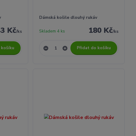
v
Dámská košile dlouhý rukáv
43 Kč
180 Kč
Skladem 4 ks
/
ks
/
ks
 košíku
Přidat do košíku