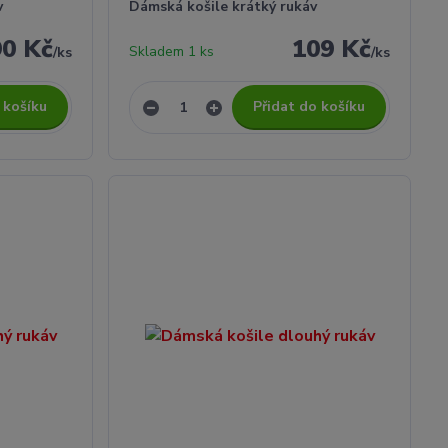
v
Dámská košile krátký rukáv
90 Kč
109 Kč
Skladem 1 ks
/
ks
/
ks
 košíku
Přidat do košíku