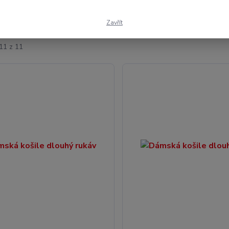
ší
Nejlevnější
Nejdražší
Zavřít
11 z 11