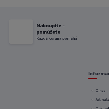
Nakoupíte -
pomůžete
Každá koruna pomáhá
Informac
O nás
Jak nak
Obchod