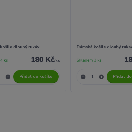
košile dlouhý rukáv
Dámská košile dlouhý ruká
180 Kč
1
4 ks
Skladem 3 ks
/
ks
Přidat do košíku
Přidat do