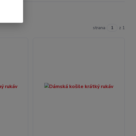
strana
z 1