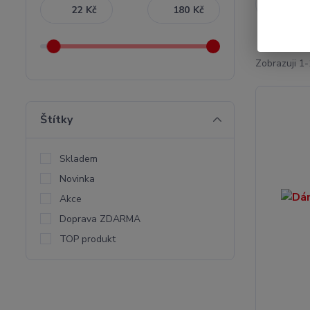
Nejnověj
Kč
Kč
Zobrazuji 1-
Štítky
Skladem
Novinka
Akce
Doprava ZDARMA
TOP produkt