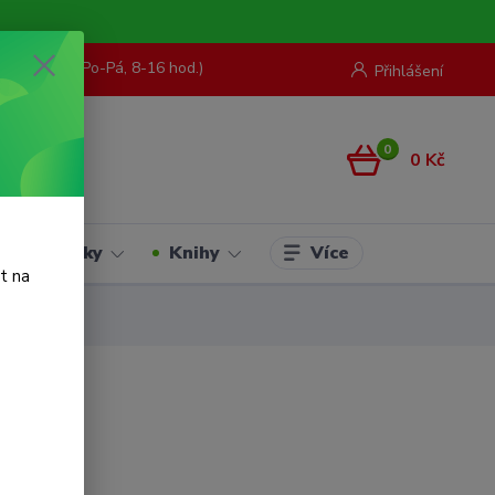
73 967 062
(Po-Pá, 8-16 hod.)
Přihlášení
0
0 Kč
Více
Hračky
Knihy
t na