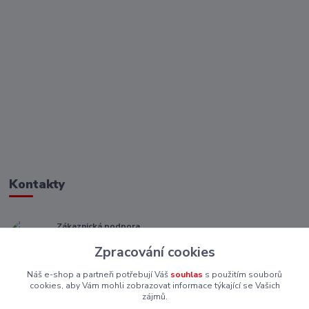
Kontakty
Zákaznická podpora
+ 420 773 967 062
Zpracování cookies
(Po-Pá, 8-16 hod.)
Náš e-shop a partneři potřebují Váš
souhlas
s použitím souborů
eshop@piskutekzs.cz
cookies, aby Vám mohli zobrazovat informace týkající se Vašich
zájmů.