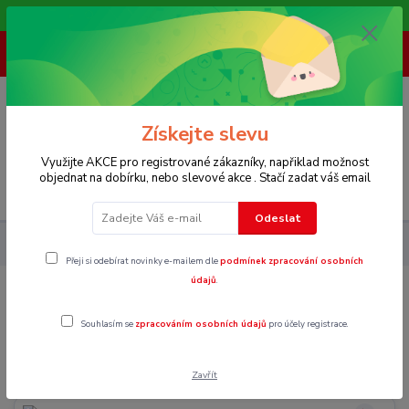
Vítáme Vás na našem e-shopu,. Stále doplňujeme nové produkty.
+ 420 773 967 062
(Po-Pá, 8-16 hod.)
0
0 Kč
Získejte slevu
Využijte AKCE pro registrované zákazníky, napřiklad možnost
objednat na dobírku, nebo slevové akce . Stačí zadat váš email
Menu
Odeslat
Pánské
Plavky
Koupací kraťasy
Přeji si odebírat novinky e-mailem dle
podmínek zpracování osobních
údajů
.
Koupací kraťasy
Souhlasím se
zpracováním osobních údajů
pro účely registrace.
XS
Zavřít