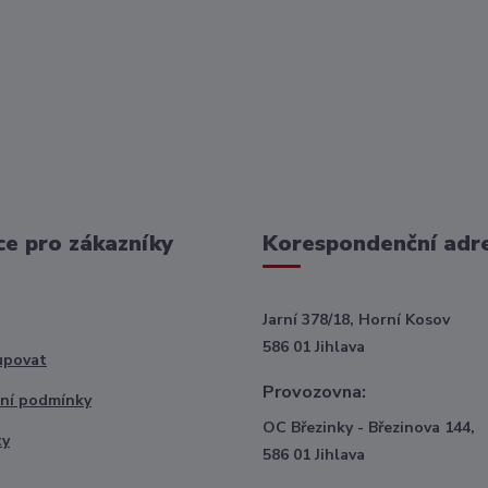
e pro zákazníky
Korespondenční adr
Jarní 378/18, Horní Kosov
586 01 Jihlava
upovat
Provozovna:
ní podmínky
OC Březinky - Březinova 144,
ty
586 01 Jihlava