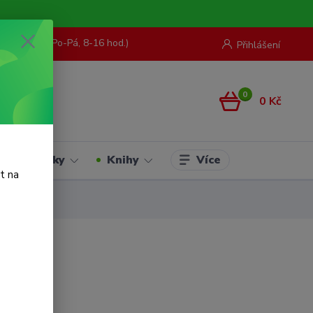
73 967 062
(Po-Pá, 8-16 hod.)
Přihlášení
0
0 Kč
Více
Hračky
Knihy
t na