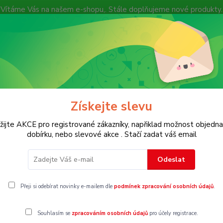
Vítáme Vás na našem e-shopu,. Stále doplňujeme nové produkty.
Nevíte si rady? Zavolejte.
+ 420 7
Více
Hledat
Získejte slevu
KOSTECH
Dětské
Dámské
Pánské
žijte AKCE pro registrované zákazníky, napřiklad možnost objedna
dobírku, nebo slevové akce . Stačí zadat váš email
nky
Odeslat
ovní podprsenky
Přeji si odebírat novinky e-mailem dle
podmínek zpracování osobních údajů
.
Souhlasím se
zpracováním osobních údajů
pro účely registrace.
gorii nebylo nalezeno žádné zboží.