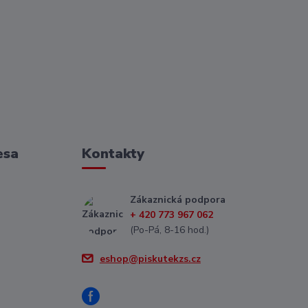
esa
Kontakty
Zákaznická podpora
+ 420 773 967 062
(Po-Pá, 8-16 hod.)
eshop@piskutekzs.cz