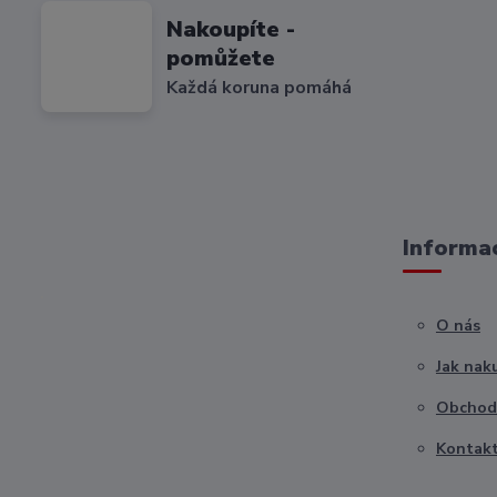
Nakoupíte -
pomůžete
Každá koruna pomáhá
Informac
O nás
Jak nak
Obchod
Kontak