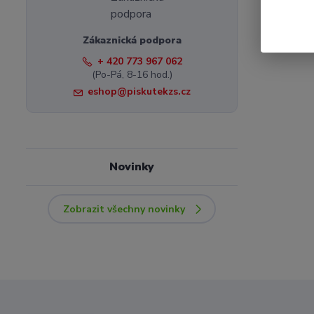
Zákaznická podpora
+ 420 773 967 062
(Po-Pá, 8-16 hod.)
eshop@piskutekzs.cz
Novinky
Zobrazit všechny novinky