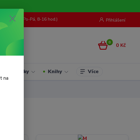
73 967 062
(Po-Pá, 8-16 hod.)
Přihlášení
0
0 Kč
Více
Hračky
Knihy
t na