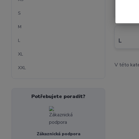
XS
S
M
L
L
XL
V této kate
XXL
Potřebujete poradit?
Zákaznická podpora