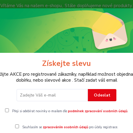
Vítáme Vás na našem e-shopu,. Stále doplňujeme nové produkty.
Nevíte si rady? Zavolejte.
+ 420 7
Více
Hledat
Získejte slevu
KOSTECH
Dětské
Dámské
Pánské
žijte AKCE pro registrované zákazníky, napřiklad možnost objedna
dobírku, nebo slevové akce . Stačí zadat váš email
Odeslat
asové košile
Přeji si odebírat novinky e-mailem dle
podmínek zpracování osobních údajů
.
Souhlasím se
zpracováním osobních údajů
pro účely registrace.