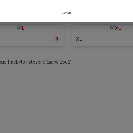
S
Zavřít
XL
gorii nebylo nalezeno žádné zboží.