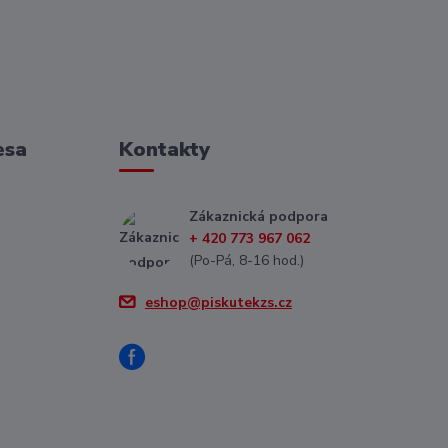
esa
Kontakty
Zákaznická podpora
+ 420 773 967 062
(Po-Pá, 8-16 hod.)
eshop@piskutekzs.cz