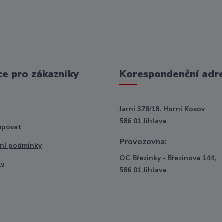
e pro zákazníky
Korespondenční adr
Jarní 378/18, Horní Kosov
586 01 Jihlava
upovat
Provozovna:
ní podmínky
OC Březinky - Březinova 144,
ty
586 01 Jihlava