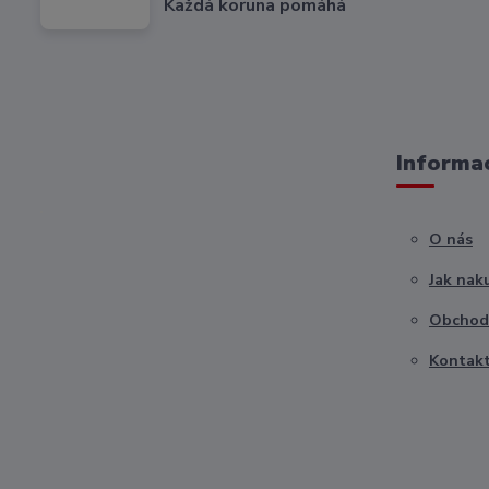
Každá koruna pomáhá
Informac
O nás
Jak nak
Obchod
Kontak