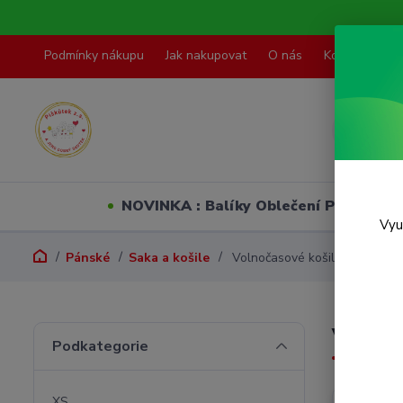
Podmínky nákupu
Jak nakupovat
O nás
Kontakty
NOVINKA : Balíky Oblečení PO VELI
Vyu
Pánské
Saka a košile
Volnočasové košile
Volnoč
Podkategorie
XS