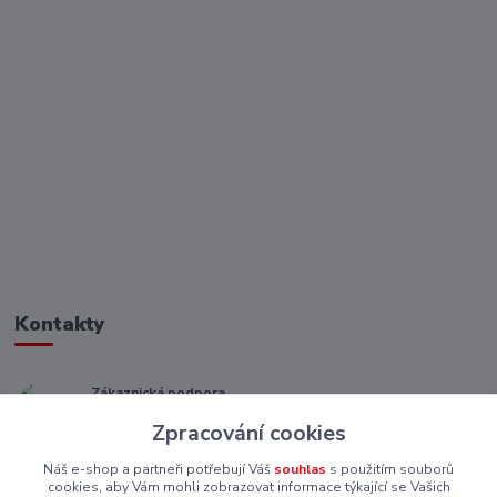
Kontakty
Zákaznická podpora
+ 420 773 967 062
Zpracování cookies
(Po-Pá, 8-16 hod.)
Náš e-shop a partneři potřebují Váš
souhlas
s použitím souborů
eshop@piskutekzs.cz
cookies, aby Vám mohli zobrazovat informace týkající se Vašich