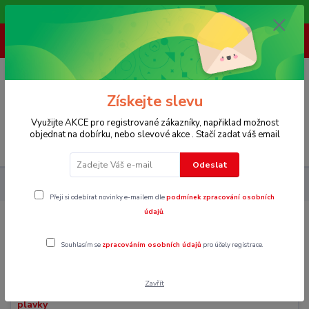
Vítáme Vás na našem e-shopu,. Stále doplňujeme nové produkty.
+ 420 773 967 062
(Po-Pá, 8-16 hod.)
0
0 Kč
Získejte slevu
Využijte AKCE pro registrované zákazníky, napřiklad možnost
objednat na dobírku, nebo slevové akce . Stačí zadat váš email
Menu
Odeslat
Pánské
Plavky
Přeji si odebírat novinky e-mailem dle
podmínek zpracování osobních
údajů
.
Plavky
Souhlasím se
zpracováním osobních údajů
pro účely registrace.
Zavřít
Klasické plavky