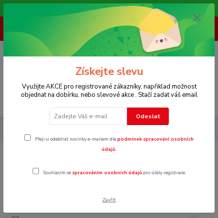
Vítáme Vás na našem e-shopu,. Stále doplňujeme nové produkty.
+ 420 773 967 062
(Po-Pá, 8-16 hod.)
0
0 Kč
Získejte slevu
Využijte AKCE pro registrované zákazníky, napřiklad možnost
objednat na dobírku, nebo slevové akce . Stačí zadat váš email
Menu
Odeslat
Pánské
Kalhoty
Společenské
Přeji si odebírat novinky e-mailem dle
podmínek zpracování osobních
údajů
.
Společenské
Souhlasím se
zpracováním osobních údajů
pro účely registrace.
XS
Zavřít