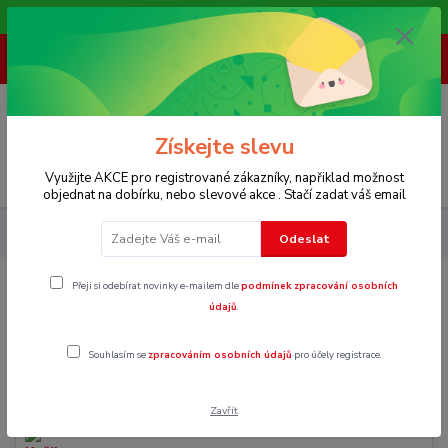
Vítáme Vás na našem e-shopu,. Stále doplňujeme nové produkty.
+ 420 773 967 062
(Po-Pá, 8-16 hod.)
0
0 Kč
Získejte slevu
Menu
Využijte AKCE pro registrované zákazníky, napřiklad možnost
objednat na dobírku, nebo slevové akce . Stačí zadat váš email
Pánské
Saka a košile
Odeslat
Přeji si odebírat novinky e-mailem dle
podmínek zpracování osobních
Saka a košile
údajů
.
Souhlasím se
zpracováním osobních údajů
pro účely registrace.
Saka
Zavřít