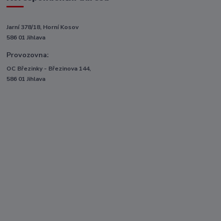
Jarní 378/18, Horní Kosov
586 01 Jihlava
Provozovna:
OC Březinky - Březinova 144,
586 01 Jihlava