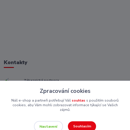
Kontakty
Zákaznická podpora
+ 420 773 967 062
Zpracování cookies
(Po-Pá, 8-16 hod.)
Náš e-shop a partneři potřebují Váš
souhlas
s použitím souborů
eshop@piskutekzs.cz
cookies, aby Vám mohli zobrazovat informace týkající se Vašich
zájmů.
Souhlasím
Nastavení