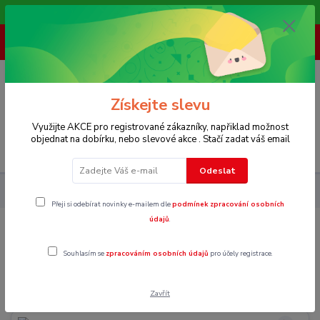
Vítáme Vás na našem e-shopu,. Stále doplňujeme nové produkty.
+ 420 773 967 062
(Po-Pá, 8-16 hod.)
0
0 Kč
Získejte slevu
Využijte AKCE pro registrované zákazníky, napřiklad možnost
objednat na dobírku, nebo slevové akce . Stačí zadat váš email
Menu
Odeslat
Dámské
Šaty a overaly
Společenské
Přeji si odebírat novinky e-mailem dle
podmínek zpracování osobních
údajů
.
Společenské
Souhlasím se
zpracováním osobních údajů
pro účely registrace.
XS
Zavřít