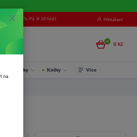
73 967 062
(Po-Pá, 8-16 hod.)
Přihlášení
0
0 Kč
Více
Hračky
Knihy
t na