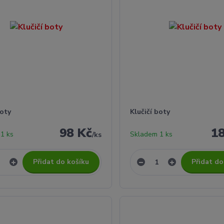
boty
Klučičí boty
98 Kč
1
1 ks
Skladem 1 ks
/
ks
Přidat do košíku
Přidat do