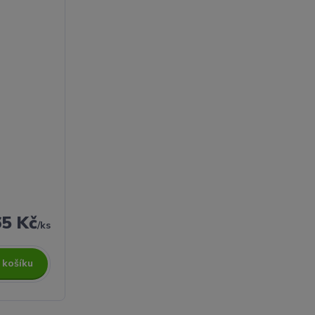
65 Kč
/
ks
 košíku