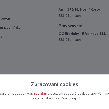
Jarní 378/18, Horní Kosov
586 01 Jihlava
upovat
Provozovna:
ní podmínky
OC Březinky - Březinova 144,
ty
586 01 Jihlava
Zpracování cookies
artneři potřebují Váš
souhlas
s použitím souborů cookies, aby Vám mo
informace týkající se Vašich zájmů.