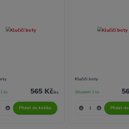
boty
Klučičí boty
565 Kč
5
1 ks
Skladem 1 ks
/
ks
Přidat do košíku
Přidat do