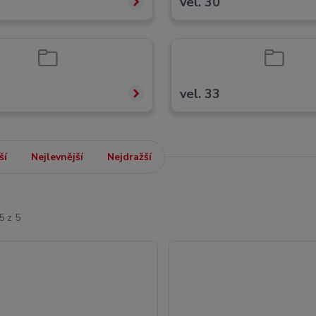
vel. 30
vel. 33
ší
Nejlevnější
Nejdražší
5 z 5