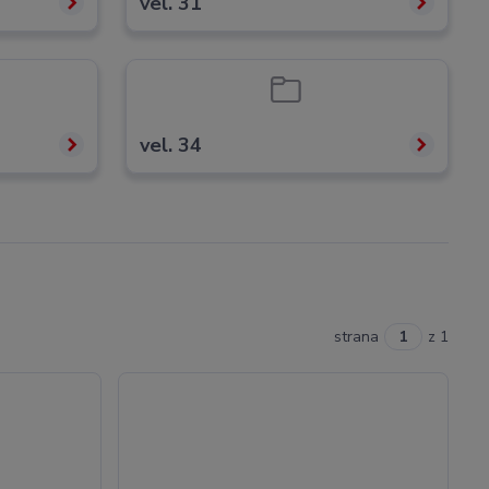
vel. 31
vel. 34
strana
z 1