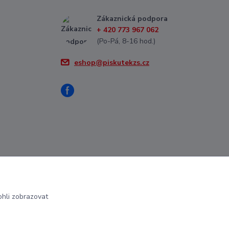
Zákaznická podpora
+ 420 773 967 062
(Po-Pá, 8-16 hod.)
eshop@piskutekzs.cz
hli zobrazovat