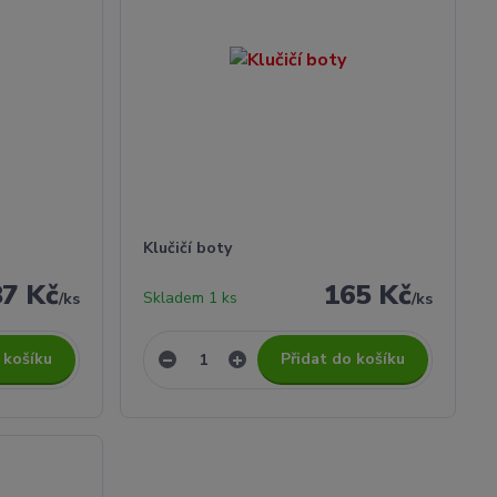
Klučičí boty
87 Kč
165 Kč
Skladem 1 ks
/
ks
/
ks
 košíku
Přidat do košíku