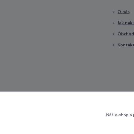
O nás
Jak nak
Obchod
Kontak
Náš e-shop a p