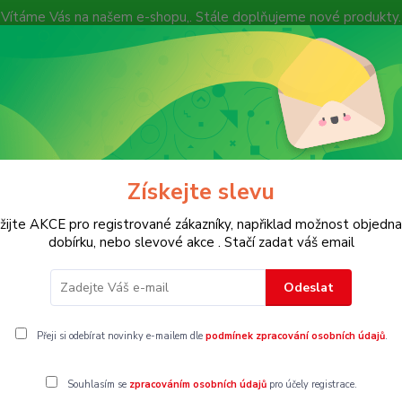
Vítáme Vás na našem e-shopu,. Stále doplňujeme nové produkty.
Nevíte si rady? Zavolejte.
+ 420 7
Více
Hledat
Získejte slevu
KOSTECH
Dětské
Dámské
Pánské
žijte AKCE pro registrované zákazníky, napřiklad možnost objedna
dobírku, nebo slevové akce . Stačí zadat váš email
ross
Odeslat
 sandále a cross
Přeji si odebírat novinky e-mailem dle
podmínek zpracování osobních údajů
.
Souhlasím se
zpracováním osobních údajů
pro účely registrace.