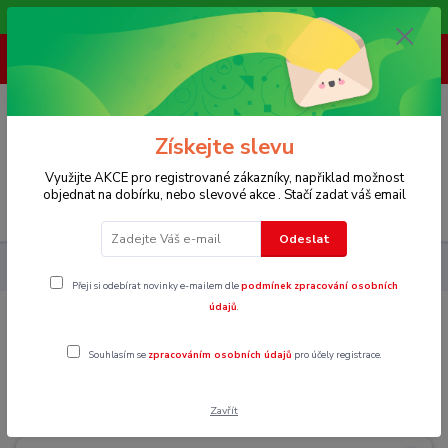
Vítáme Vás na našem e-shopu,. Stále doplňujeme nové produkty.
+ 420 773 967 062
(Po-Pá, 8-16 hod.)
0
0 Kč
Získejte slevu
Využijte AKCE pro registrované zákazníky, napřiklad možnost
objednat na dobírku, nebo slevové akce . Stačí zadat váš email
Menu
Odeslat
Dámské
Obuv
Pantofle
Přeji si odebírat novinky e-mailem dle
podmínek zpracování osobních
údajů
.
Pantofle
Souhlasím se
zpracováním osobních údajů
pro účely registrace.
Vel. 36
Zavřít