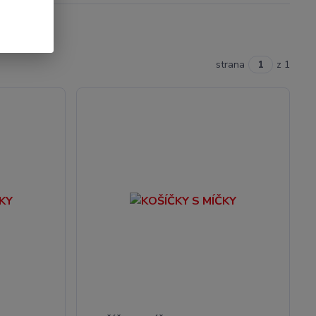
strana
z 1